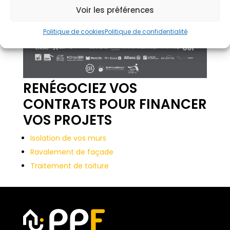
Voir les préférences
Nos fournisseurs POUR
RENÉGOCIER vos contrats
Politique de cookies
Politique de confidentialité
RENÉGOCIEZ VOS
CONTRATS POUR FINANCER
VOS PROJETS
Isolation de vos murs
Ravalement de façade
Traitement de toiture