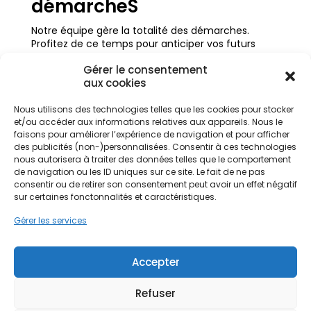
démarcheS
Notre équipe gère la totalité des démarches.
Profitez de ce temps pour anticiper vos futurs
projets !
Gérer le consentement
une rapidité D’analyse
aux cookies
En seulement 15 minutes, nous réalisons une étude
Nous utilisons des technologies telles que les cookies pour stocker
personnalisée et adaptée à votre besoin.
et/ou accéder aux informations relatives aux appareils. Nous le
faisons pour améliorer l’expérience de navigation et pour afficher
Une expertise dans le
des publicités (non-)personnalisées. Consentir à ces technologies
nous autorisera à traiter des données telles que le comportement
domaine
de navigation ou les ID uniques sur ce site. Le fait de ne pas
consentir ou de retirer son consentement peut avoir un effet négatif
Notre connaissance des différents marchés nous
sur certaines fonctonnalités et caractéristiques.
permet de vous présenter la meilleure offre.
Gérer les services
JE SOUHAITE ÊTRE
ReCONTACTÉ POUR
Accepter
RENÉGOCIER MES CONTRATS ?
Complétez dès maintenant notre formulaire :
Refuser