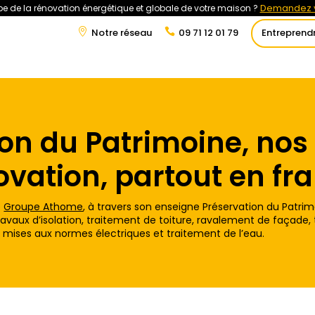
Demandez v
e de la rénovation énergétique et globale de votre maison ?
Notre réseau
09 71 12 01 79
Entreprend
at
Rénovation Énergétique
Énergies Renouvelables
Tra
ion du Patrimoine, nos
ovation, partout en fr
e
Groupe Athome
, à travers son enseigne Préservation du Patrim
travaux d’isolation, traitement de toiture, ravalement de façade,
mises aux normes électriques et traitement de l’eau.