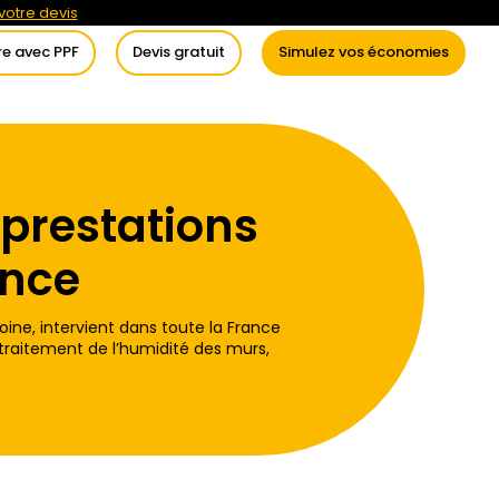
otre devis
re avec PPF
Devis gratuit
Simulez vos économies
itement de l’eau
Conseils
 prestations
ance
oine, intervient dans toute la France
 traitement de l’humidité des murs,