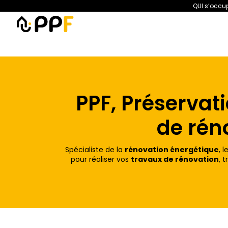
QUI s’occup
PPF
Amélioration de l’habit
PPF, Préservat
de rén
Spécialiste de la
rénovation énergétique
, l
pour réaliser vos
travaux de rénovation
, 