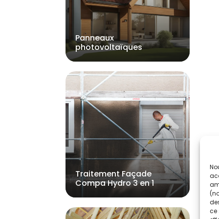
Panneaux
photovoltaïques
Nou
Traitement Façade
acc
Compa Hydro 3 en 1
amé
(no
des
ce 