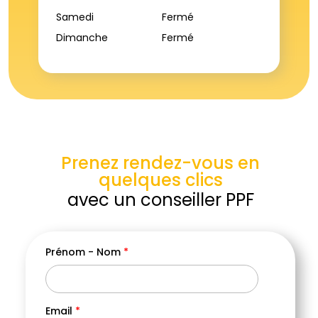
Samedi
Fermé
Dimanche
Fermé
Prenez rendez-vous en
quelques clics
avec un conseiller PPF
Prénom - Nom
*
Vill
Email
*
Cod