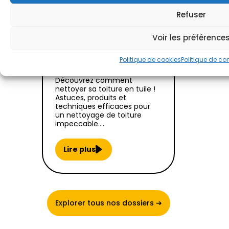
Nettoyage toiture :
Refuser
quand, comment et à
quel prix ?
Voir les préférence
22 Jun 2026
|
Politique de cookies
Politique de con
Infos et astuces
Découvrez comment
nettoyer sa toiture en tuile !
Astuces, produits et
techniques efficaces pour
un nettoyage de toiture
impeccable.…
Lire plus
Explorer tous nos dossiers ➔