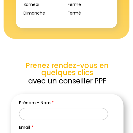
Samedi
Fermé
Dimanche
Fermé
Prenez rendez-vous en
quelques clics
avec un conseiller PPF
Prénom - Nom
*
Vill
Email
*
Cod