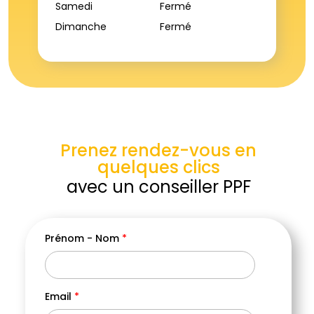
Samedi
Fermé
Dimanche
Fermé
Prenez rendez-vous en
quelques clics
avec un conseiller PPF
Prénom - Nom
*
Vill
Email
*
Cod