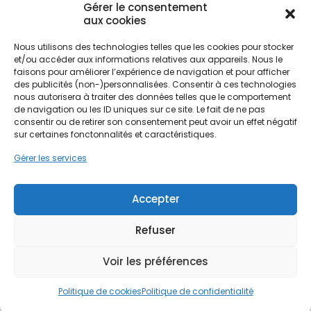
Gérer le consentement
aux cookies
Nous utilisons des technologies telles que les cookies pour stocker
et/ou accéder aux informations relatives aux appareils. Nous le
faisons pour améliorer l’expérience de navigation et pour afficher
des publicités (non-)personnalisées. Consentir à ces technologies
nous autorisera à traiter des données telles que le comportement
de navigation ou les ID uniques sur ce site. Le fait de ne pas
consentir ou de retirer son consentement peut avoir un effet négatif
sur certaines fonctonnalités et caractéristiques.
Gérer les services
Accepter
Comment gérer sa consommation
électrique ?
Refuser
29 Mai 2026
|
Rénovation énergétique
Voir les préférences
Calculez et estimez la consommation électrique
moyenne de votre foyer en kWh. Comparez
votre électricité à la consommation moyenne
Politique de cookies
Politique de confidentialité
pour mieux l'optimiser.