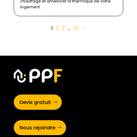
chauffage et améliorer la thermique de votre
logement.
1
2
3
…
12
Devis gratuit
Nous rejoindre