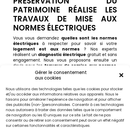
PRÉSERVATION DU
PATRIMOINE RÉALISE LES
TRAVAUX DE MISE AUX
NORMES ÉLECTRIQUES
Vous vous demandez
quelles sont les normes
électriques
à respecter pour savoir si votre
logement est aux normes
? Nos experts
réalisent un
diagnostic électrique
gratuit et sans
engagement. Nous vous proposons ensuite un
devis pour les
travaux de remise aux normes
,
incluant la modernisation de votre
tableau
Gérer le consentement
électrique.
Aussi la sécurisation des
circuits
aux cookies
électriques
et la mise en conformité de votre
installation électrique existante
.
Nous utilisons des technologies telles que les cookies pour stocker
et/ou accéder aux informations relatives aux appareils. Nous le
Ces
travaux de mise aux normes
garantissent
faisons pour améliorer l’expérience de navigation et pour afficher
un logement
conforme avec la norme
et vous
des publicités (non-)personnalisées. Consentir à ces technologies
protègent contre tout risque lié à une
électricité
nous autorisera à traiter des données telles que le comportement
non conforme
. Par ailleurs, nous pouvons intégrer
de navigation ou les ID uniques sur ce site. Le fait de ne pas
des solutions adaptées aux besoins modernes.
consentir ou de retirer son consentement peut avoir un effet négatif
Comme la
recharge pour véhicules
sur certaines fonctonnalités et caractéristiques.