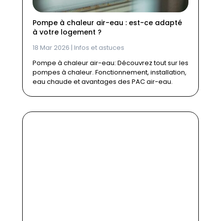
Pompe à chaleur air-eau : est-ce adapté
à votre logement ?
18 Mar 2026
|
Infos et astuces
Pompe à chaleur air-eau: Découvrez tout sur les
pompes à chaleur. Fonctionnement, installation,
eau chaude et avantages des PAC air-eau.
Ballon thermodynamique :
jusqu’à 70 % d’économies
sur l’eau chaude
https://ppf.fr/infos-et-astuces-
maison/ballon-thermodynamique-
jusqua-70-deconomies-sur-leau-
chaude/#more-39127