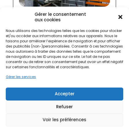
Pourquoi tout le monde parle de la pompe
Gérer le consentement
à chaleur air-eau en 2026 ?
aux cookies
29 Avr 2026
|
Infos et astuces
Nous utilisons des technologies telles que les cookies pour stocker
et/ou accéder aux informations relatives aux appareils. Nous le
Tout sur la pompe à chaleur air-eau : un
faisons pour améliorer l’expérience de navigation et pour afficher
système de chauffage performant pour eau
des publicités (non-)personnalisées. Consentir à ces technologies
chaude sanitaire. Découvrez ses avantages et
nous autorisera à traiter des données telles que le comportement
son fonctionnement.
de navigation ou les ID uniques sur ce site. Le fait de ne pas
consentir ou de retirer son consentement peut avoir un effet négatif
sur certaines fonctonnalités et caractéristiques.
Gérer les services
Rénover son chauffage
Accepter
sans se ruiner : la solution
PAC air-eau
Refuser
https://ppf.fr/infos-et-astuces-
Voir les préférences
maison/renover-son-chauffage-
sans-se-ruiner-la-solution-pac-air-