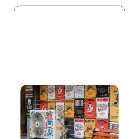
Pourquoi tout le monde
parle de la pompe à
chaleur air-eau en 2026 ?
https://ppf.fr/infos-et-astuces-
maison/pourquoi-tout-le-monde-
parle-de-la-pompe-a-chaleur-air-
eau-en-2026/#more-40219