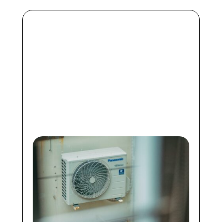
Pompe à chaleur air-eau :
est-ce adapté à votre
logement ?
https://ppf.fr/infos-et-astuces-
maison/pompe-a-chaleur-air-eau-
est-ce-adapte-a-votre-
logement/#more-39130