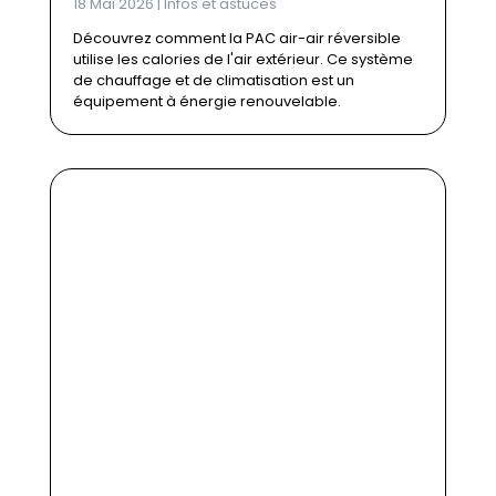
18 Mai 2026
|
Infos et astuces
Découvrez comment la PAC air-air réversible
utilise les calories de l'air extérieur. Ce système
de chauffage et de climatisation est un
équipement à énergie renouvelable.
Poêle à bois ou poêle
électrique : comment
choisir le système de
chauffage le plus adapté
?
https://ppf.fr/infos-et-astuces-
maison/poele-a-bois-ou-poele-
electrique-comment-choisir-le-
systeme-de-chauffage-le-plus-
adapte/#more-40368