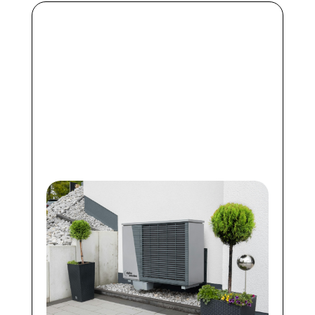
Pompe à chaleur air-eau :
chauffer sa maison avec
l’air extérieur
https://ppf.fr/infos-et-astuces-
maison/pompe-a-chaleur-air-eau-
chauffer-sa-maison-avec-lair-
exterieur/#more-39011