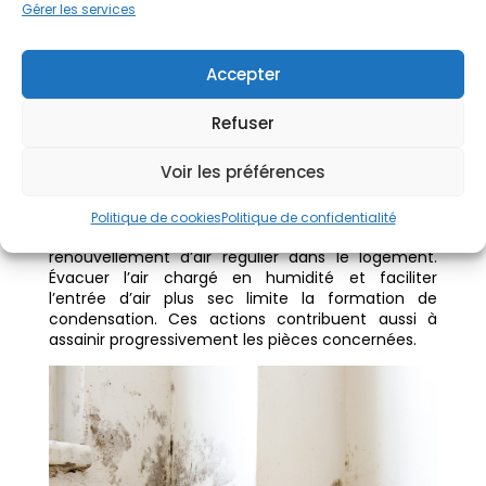
Gérer les services
Ventilation et VMC
La ventilation joue un rôle central dans la gestion
Accepter
de l’humidité intérieure, notamment dans les
maisons anciennes où l’air circule souvent mal.
Sans renouvellement suffisant, l’humidité produite
Refuser
au quotidien par les occupants s’accumule et
favorise l’apparition de condensation sur les
Voir les préférences
surfaces froides.
L’installation d’une VMC ou l’amélioration d’un
Politique de cookies
Politique de confidentialité
modèle existant peut contribuer à maintenir un
renouvellement d’air régulier dans le logement.
Évacuer l’air chargé en humidité et faciliter
l’entrée d’air plus sec limite la formation de
condensation. Ces actions contribuent aussi à
assainir progressivement les pièces concernées.