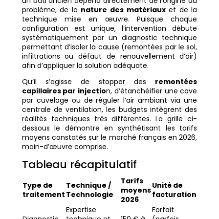
un bâti ancien dépend directement de l’origine du
problème, de la
nature des matériaux
et de la
technique mise en œuvre. Puisque chaque
configuration est unique, l’intervention débute
systématiquement par un diagnostic technique
permettant d’isoler la cause (remontées par le sol,
infiltrations ou défaut de renouvellement d’air)
afin d’appliquer la solution adéquate.
Qu’il s’agisse de stopper des
remontées
capillaires par injectio
n, d’étanchéifier une cave
par cuvelage ou de réguler l’air ambiant via une
centrale de ventilation, les budgets intègrent des
réalités techniques très différentes. La grille ci-
dessous le démontre en synthétisant les tarifs
moyens constatés sur le marché français en 2026,
main-d’œuvre comprise.
Tableau récapitulatif
Tarifs
Type de
Technique /
Unité de
moyens
traitement
Technologie
facturation
2026
Expertise
Forfait
Diagnostic
technique et
150 € à
(parfois