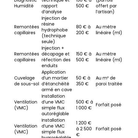
Humidité
rapport
500 €
offert par
d’analyse
l’artisan)
Injection de
résine
Remontées
80 € à
Au mètre
hydrophobe
capillaires
200 €
linéaire (ml)
(technique
seule)
Injection +
Remontées
décapage et
150 € à
Au mètre
capillaires
réfection des
500 €
linéaire (ml)
enduits
Application
Cuvelage
d’un mortier
50 € à
Au m² de
de sous-sol
d’étanchéité
350 €
paroi traitée
armé en cave
Installation
Ventilation
d’une VMC
500 € à
Forfait posé
(VMC)
simple flux
1 000 €
autoréglable
Installation
1 200 €
Ventilation
d’une VMC
à 2 500
Forfait posé
(VMC)
simple flux
€
hygroréglable