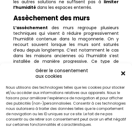
les autres solutions ne suffisent pas à
limiter
l’humidité
dans les espaces enterrés.
Assèchement des murs
L’assèchement
des murs regroupe plusieurs
techniques qui visent à réduire progressivement
l’humidité contenue dans la maçonnerie. On y
recourt souvent lorsque les murs sont saturés
d’eau depuis longtemps. C’est notamment le cas
dans les maisons anciennes où l’humidité s’est
installée de manière progressive. Ce type de
solution n’agit pas en bloquant directement l’eau,
Gérer le consentement
et à la place, il va favoriser son évaporation ou sa
aux cookies
migration
hors des matériaux.
Selon les cas, cela peut passer par des procédés
Nous utilisons des technologies telles que les cookies pour stocker
et/ou accéder aux informations relatives aux appareils. Nous le
électriques, des
systèmes de ventilation
faisons pour améliorer l’expérience de navigation et pour afficher
adaptés ou des techniques spécifiques appliquées
des publicités (non-)personnalisées. Consentir à ces technologies
à la structure du bâtiment. L’efficacité de
nous autorisera à traiter des données telles que le comportement
l’assèchement dépend fortement de l’origine
de navigation ou les ID uniques sur ce site. Le fait de ne pas
initiale de
l’humidité
. Il est souvent utilisé après un
consentir ou de retirer son consentement peut avoir un effet négatif
traitement principal, lorsque les murs restent
sur certaines fonctonnalités et caractéristiques.
encore chargés en humidité.