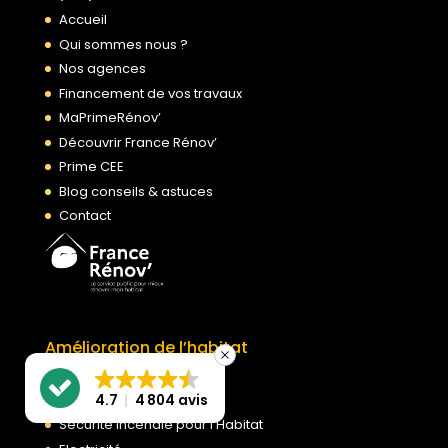
Accueil
Qui sommes nous ?
Nos agences
Financement de vos travaux
MaPrimeRénov’
Découvrir France Rénov’
Prime CEE
Blog conseils & astuces
Contact
Amélioration de l’habitat
Toiture
Ventilation
4.7
4 804 avis
Sécurité Incendie pour l’Habitat