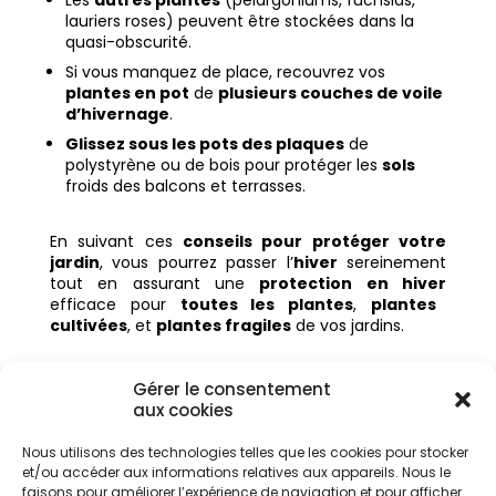
Les
autres plantes
(pélargoniums, fuchsias,
lauriers roses) peuvent être stockées dans la
quasi-obscurité.
Si vous manquez de place, recouvrez vos
plantes en pot
de
plusieurs couches de voile
d’hivernage
.
Glissez sous les pots des plaques
de
polystyrène ou de bois pour protéger les
sols
froids des balcons et terrasses.
En suivant ces
conseils pour protéger votre
jardin
, vous pourrez passer l’
hiver
sereinement
tout en assurant une
protection en hiver
efficace pour
toutes les plantes
,
plantes
cultivées
, et
plantes fragiles
de vos jardins.
Gérer le consentement
aux cookies
Nous utilisons des technologies telles que les cookies pour stocker
et/ou accéder aux informations relatives aux appareils. Nous le
Articles récents
faisons pour améliorer l’expérience de navigation et pour afficher