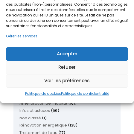
des publicités (non-)personnalisées. Consentir à ces technologies
Réinventer son logement : les nouvelles
nous autorisera à traiter des données telles que le comportement
tendances pour améliorer son habitat
26 juin
de navigation ou les ID uniques sur ce site. Le fait de ne pas
2026
consentir ou de retirer son consentement peut avoir un effet négatif
Isolation garage en 2026 : quand, comment et à
sur certaines fonctonnalités et caractéristiques.
quel prix ?
24 juin 2026
Gérer les services
Nettoyage toiture : quand, comment et à quel
prix ?
22 juin 2026
Chauffez mieux, payez moins : Pourquoi la
Accepter
pompe à chaleur séduit autant ?
19 juin 2026
Aides rénovation 2026 : le guide complet pour
Refuser
tout comprendre
18 juin 2026
Voir les préférences
Thèmes du blog
Politique de cookies
Politique de confidentialité
Actualités
(14)
Amélioration de l'habitat
(161)
Infos et astuces
(56)
Non classé
(1)
Rénovation énergétique
(138)
Traitement de l'eau
(17)