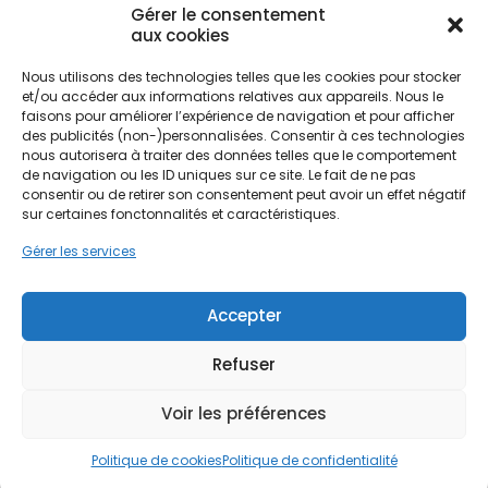
Gérer le consentement
renforcer la protection
contre les intempéries
et
aux cookies
améliorer l’
adhérence
.
Nous utilisons des technologies telles que les cookies pour stocker
et/ou accéder aux informations relatives aux appareils. Nous le
Préservation du
faisons pour améliorer l’expérience de navigation et pour afficher
des publicités (non-)personnalisées. Consentir à ces technologies
Patrimoine : que choisir
nous autorisera à traiter des données telles que le comportement
de navigation ou les ID uniques sur ce site. Le fait de ne pas
comme finition pour mon
consentir ou de retirer son consentement peut avoir un effet négatif
enduit ?
sur certaines fonctonnalités et caractéristiques.
Gérer les services
La
pose d’un enduit
répond à des règles précises.
Elle nécessite de vérifier l’
état du support
, de
préparer les
murs extérieurs
et de
traiter les
Accepter
fissures
avant l’
application d’un enduit de
façade
.
Refuser
Spécialiste du
ravalement de façade
depuis plus
de 15 ans, Préservation du Patrimoine maîtrise
Voir les préférences
l’ensemble des techniques :
les enduits
traditionnels
,
les enduits monocouches
,
l’
enduit à la chaux
ou encore les
différents
Politique de cookies
Politique de confidentialité
aspects de finition
(gratté, taloché, rustique).