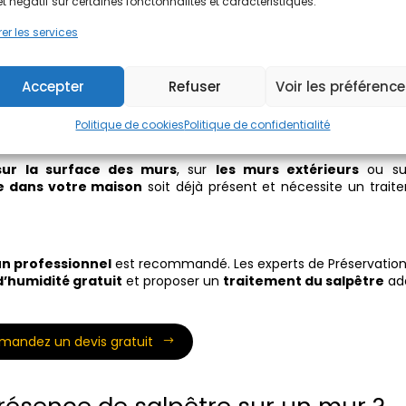
et négatif sur certaines fonctonnalités et caractéristiques.
façade
er les services
Accepter
Refuser
Voir les préférenc
Politique de cookies
Politique de confidentialité
sur la surface des murs
, sur
les murs extérieurs
ou s
re dans votre maison
soit déjà présent et nécessite un trait
un professionnel
est recommandé. Les experts de Préservation
d’humidité gratuit
et proposer un
traitement du salpêtre
ad
mandez un devis gratuit