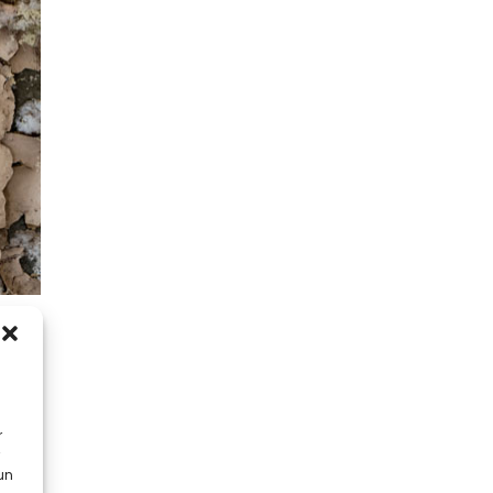
idité.
r
 un