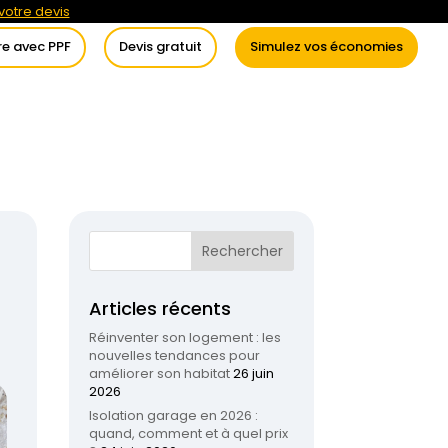
otre devis
re avec PPF
Devis gratuit
Simulez vos économies
itement de l’eau
Conseils
Articles récents
Réinventer son logement : les
nouvelles tendances pour
améliorer son habitat
26 juin
2026
Isolation garage en 2026 :
quand, comment et à quel prix