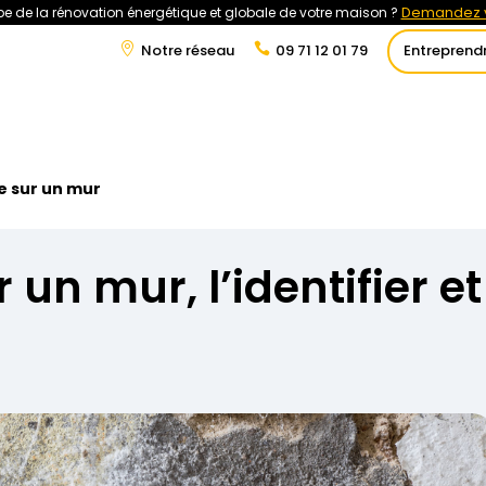
Demandez v
e de la rénovation énergétique et globale de votre maison ?
Notre réseau
09 71 12 01 79
Entreprend
t
Rénovation Énergétique
Énergies Renouvelables
Tra
e sur un mur
 un mur, l’identifier et