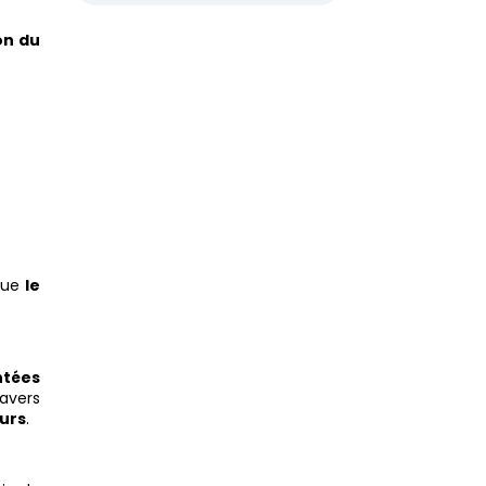
on du
 que
le
tées
avers
urs
.