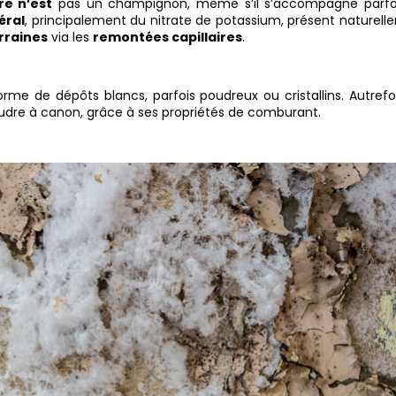
re n’est
pas un champignon, même s’il s’accompagne parfo
éral
, principalement du nitrate de potassium, présent naturel
rraines
via les
remontées capillaires
.
rme de dépôts blancs, parfois poudreux ou cristallins. Autrefo
oudre à canon, grâce à ses propriétés de comburant.