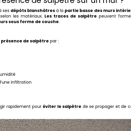
résence de salpêtre sur un mur ?
à ses
dépôts blanchâtres
à la
partie basse des murs intéri
x selon les matériaux.
Les traces de salpêtre
peuvent forme
murs sous forme de couche
.
a présence de salpêtre
par :
humidité
’une infiltration
’agir rapidement pour
éviter le salpêtre
de se propager et de c