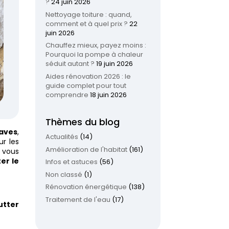
?
24 juin 2026
Nettoyage toiture : quand,
comment et à quel prix ?
22
juin 2026
Chauffez mieux, payez moins :
Pourquoi la pompe à chaleur
séduit autant ?
19 juin 2026
Aides rénovation 2026 : le
guide complet pour tout
comprendre
18 juin 2026
Thèmes du blog
aves
,
Actualités
(14)
ur les
Amélioration de l'habitat
(161)
i vous
ter le
Infos et astuces
(56)
Non classé
(1)
Rénovation énergétique
(138)
Traitement de l'eau
(17)
utter