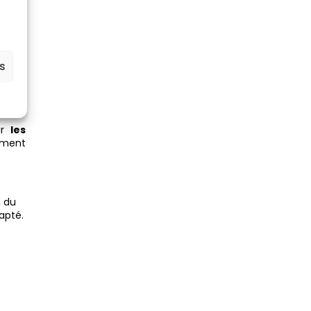
es
ur
les
ement
 du
apté.