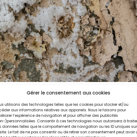
Gérer le consentement aux cookies
 du salpêtre sur un mur ?
s utilisons des technologies telles que les cookies pour stocker et/ou
éder aux informations relatives aux appareils. Nous le faisons pour
extérieur
ou
un mur de l’intérieur
est directement liée à l’hum
liorer l’expérience de navigation et pour afficher des publicités
n-)personnalisées. Consentir à ces technologies nous autorisera à traite
 données telles que le comportement de navigation ou les ID uniques sur
r l’eau
site. Le fait de ne pas consentir ou de retirer son consentement peut avoir
’eau à travers les murs