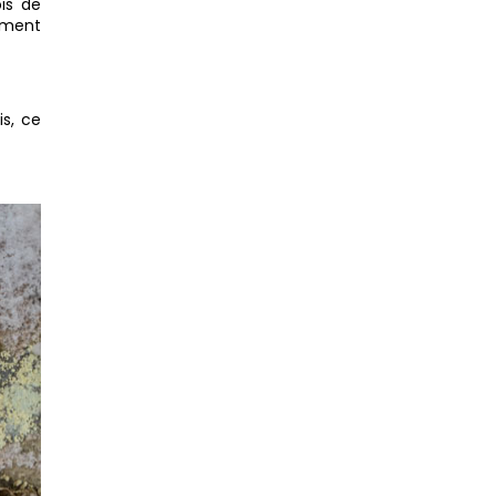
is de
lement
is, ce