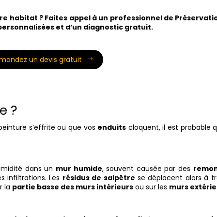
re habitat ? Faites appel à un professionnel de Préservati
personnalisées et d’un diagnostic gratuit.
mandez un devis gratuit
e ?
peinture s’effrite ou que vos
enduits
cloquent, il est probable
umidité dans un
mur humide
, souvent causée par des
remon
 infiltrations. Les
résidus de salpêtre
se déplacent alors à tr
r la
partie basse des murs intérieurs
ou sur les
murs extérie