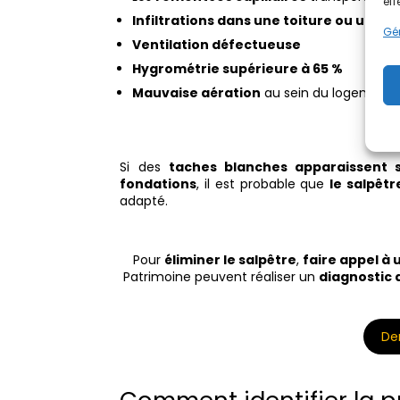
eff
Infiltrations dans une toiture ou une 
Gér
Ventilation défectueuse
Hygrométrie supérieure à 65 %
Mauvaise aération
au sein du logement
Si des
taches blanches apparaissent 
fondations
, il est probable que
le salpêt
adapté.
Pour
éliminer le salpêtre
,
faire appel à 
Patrimoine peuvent réaliser un
diagnostic 
De