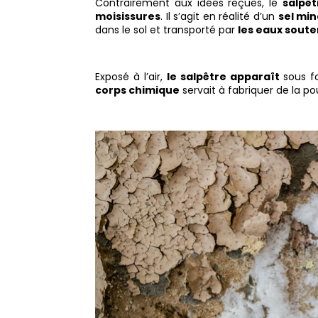
Contrairement aux idées reçues, le
salpêt
moisissures
. Il s’agit en réalité d’un
sel min
dans le sol et transporté par
les eaux soute
Exposé à l’air,
le salpêtre apparaît
sous fo
corps chimique
servait à fabriquer de la p