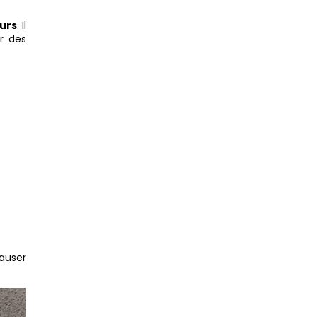
eurs
. Il
r des
auser