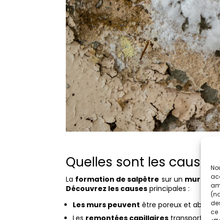
Quelles sont les causes
Nou
acc
La
formation de salpêtre
sur un
mur de l’
amé
Découvrez les causes
principales :
(no
des
Les murs peuvent
être poreux et absorbe
ce 
Les
remontées capillaires
transportent l