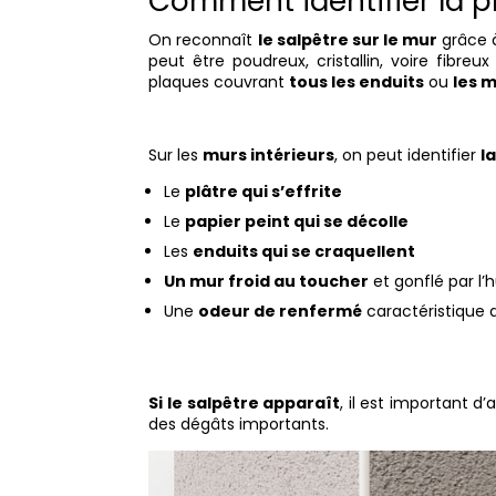
Comment identifier la p
On reconnaît
le salpêtre sur le mur
grâce 
peut être poudreux, cristallin, voire fibreu
plaques couvrant
tous les enduits
ou
les 
Sur les
murs intérieurs
, on peut identifier
l
Le
plâtre qui s’effrite
Le
papier peint qui se décolle
Les
enduits qui se craquellent
Un mur froid au toucher
et gonflé par l’
Une
odeur de renfermé
caractéristique d
Si le salpêtre apparaît
, il est important d
des dégâts importants.