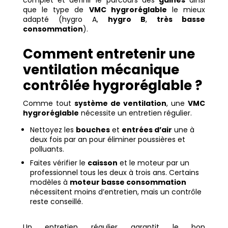
complet et définir le parcours des
gaines
ainsi
que le type de
VMC hygroréglable
le mieux
adapté (hygro A,
hygro B
,
très basse
consommation
).
Comment entretenir une
ventilation mécanique
contrôlée hygroréglable ?
Comme tout
système de ventilation
, une
VMC
hygroréglable
nécessite un entretien régulier.
Nettoyez les
bouches
et
entrées d’air
une à
deux fois par an pour éliminer poussières et
polluants.
Faites vérifier le
caisson
et le moteur par un
professionnel tous les deux à trois ans. Certains
modèles à
moteur basse consommation
nécessitent moins d’entretien, mais un contrôle
reste conseillé.
Un entretien régulier garantit le bon