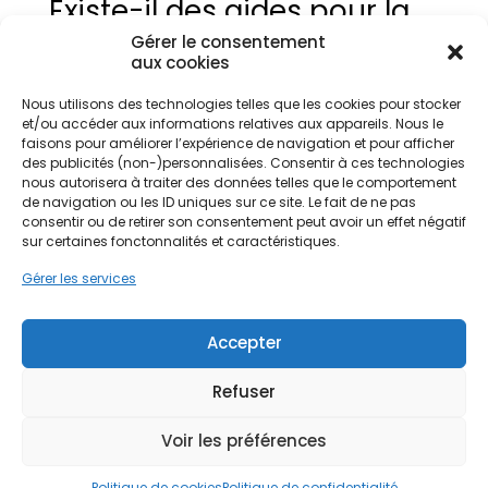
Existe-il des aides pour la
pose de VMC
Gérer le consentement
aux cookies
hygroréglable ?
Nous utilisons des technologies telles que les cookies pour stocker
La réponse est oui, il existe des aides financières
et/ou accéder aux informations relatives aux appareils. Nous le
permettant l’installation de vmc à moindre prix ! Si
faisons pour améliorer l’expérience de navigation et pour afficher
vous désirez installer une vmc hygro simple ou
des publicités (non-)personnalisées. Consentir à ces technologies
double, vous pourrez bénéficier de MaPrimeRénov’,
nous autorisera à traiter des données telles que le comportement
l’éco-PTZ, la prime énergie ainsi qu’un taux de tva
de navigation ou les ID uniques sur ce site. Le fait de ne pas
réduit.
consentir ou de retirer son consentement peut avoir un effet négatif
sur certaines fonctonnalités et caractéristiques.
Gérer les services
MaPrimeRénov’
MaPrimeRénov’ est une aide octroyée par l’agence
Accepter
nationale pour l’amélioration de l’habitat (ANAH).
Son montant peut aller jusqu’à 4000 € pour les
Refuser
ménages aux revenus très modestes et jusqu’à
2000 € pour les ménages aux revenus standards.
Voir les préférences
Politique de cookies
Politique de confidentialité