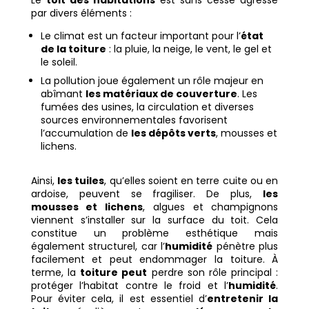
Le
toit des habitations
est sans cesse agressé
par divers éléments :
Le climat est un facteur important pour l’
état
de la toiture
: la pluie, la neige, le vent, le gel et
le soleil.
La pollution joue également un rôle majeur en
abîmant
les matériaux de couverture
. Les
fumées des usines, la circulation et diverses
sources environnementales favorisent
l’accumulation de
les dépôts verts
, mousses et
lichens.
Ainsi,
les tuiles
, qu’elles soient en terre cuite ou en
ardoise, peuvent se fragiliser. De plus,
les
mousses et lichens
, algues et champignons
viennent s’installer sur la surface du toit. Cela
constitue un problème esthétique mais
également structurel, car l’
humidité
pénètre plus
facilement et peut endommager la toiture. À
terme, la
toiture peut
perdre son rôle principal :
protéger l’habitat contre le froid et l’
humidité
.
Pour éviter cela, il est essentiel d’
entretenir la