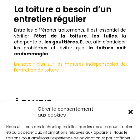
La toiture a besoin d’un
entretien régulier
Entre les différents traitements, il est essentiel de
vérifier
l’état de la toiture
,
les tuiles
, la
charpente et
les gouttières.
Et ce, afin
d’anticiper
les problèmes et éviter que
la toiture soit
endommagée
.
En savoir plus sur les mesures indispensables de
l’entretien de toiture
À SAVOIR
Gérer le consentement
En fonction du
type de toiture
et de son
état
, il
aux cookies
est possible de combiner plusieurs
traitements
toiture
. Pour un
démoussage
de sa toiture
,
Nous utilisons des technologies telles que les cookies pour stocker
faire
appel à un professionnel
est conseillé.
Les
et/ou accéder aux informations relatives aux appareils. Nous le
professionnels
sauront déterminer quel
produit
faisons pour améliorer l’expérience de navigation et pour afficher