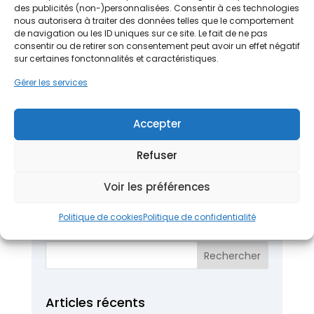
pour enlever la mousse
, quel
traitement anti-
des publicités (non-)personnalisées. Consentir à ces technologies
mousse
ou quel
produit nettoyant
est le plus
nous autorisera à traiter des données telles que le comportement
de navigation ou les ID uniques sur ce site. Le fait de ne pas
adapté. Le prix
d’un démoussage
varie selon
le
consentir ou de retirer son consentement peut avoir un effet négatif
m² de toiture
, le
type de matériaux
et l’état des
sur certaines fonctonnalités et caractéristiques.
tuiles
.
Gérer les services
Sujets complémentaires
Fuite de toiture d’une maison
Accepter
Refuser
DEMANDEZ UN DEVIS GRATUIT :
[gravityform id= »19″ title= »false »
Voir les préférences
description= »false »]
Politique de cookies
Politique de confidentialité
Articles récents