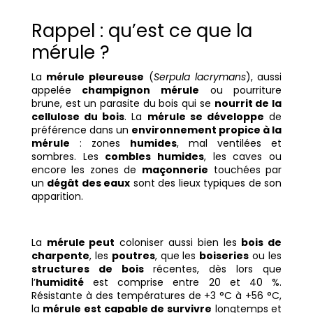
Rappel : qu’est ce que la
mérule ?
La
mérule pleureuse
(
Serpula lacrymans
), aussi
appelée
champignon mérule
ou pourriture
brune, est un parasite du bois qui se
nourrit de la
cellulose du bois
. La
mérule se développe
de
préférence dans un
environnement propice à la
mérule
: zones
humides
, mal ventilées et
sombres. Les
combles humides
, les caves ou
encore les zones de
maçonnerie
touchées par
un
dégât des eaux
sont des lieux typiques de son
apparition.
La
mérule peut
coloniser aussi bien les
bois de
charpente
, les
poutres
, que les
boiseries
ou les
structures de bois
récentes, dès lors que
l’
humidité
est comprise entre 20 et 40 %.
Résistante à des températures de +3 °C à +56 °C,
la
mérule est capable de survivre
longtemps et