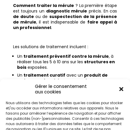
Comment traiter la mérule
? La première étape
est toujours un
diagnostic mérule
précis. En cas
de doute
ou de
suspectection de la présence
de mérule
, il est indispensable de
faire appel à
un professionnel
.
Les solutions de traitement incluent :
Un
traitement préventif contre la mérule
, à
réaliser tous les 5 à 10 ans sur les
structures en
bois
exposées.
Un
traitement curatif
avec un
produit de
traitement fongicide
ou un
traitement
Gérer le consentement
chimique
, appliqué sur le
bois infesté
mais
aux cookies
aussi sur la
maçonnerie
environnante.
Des travaux complémentaires : amélioration de
Nous utilisons des technologies telles que les cookies pour stocker
la
ventilation
, révision de l’étanchéité de la
et/ou accéder aux informations relatives aux appareils. Nous le
toiture, suppression des zones
humides
et
faisons pour améliorer l’expérience de navigation et pour afficher
réparation des
fuites
responsables de
des publicités (non-)personnalisées. Consentir à ces technologies
l’
humidité
.
nous autorisera à traiter des données telles que le comportement
de navigation ou les ID uniques sur ce site. Le fait de ne pas