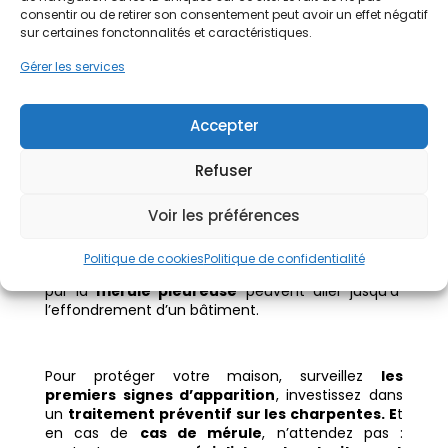
consentir ou de retirer son consentement peut avoir un effet négatif
sur certaines fonctonnalités et caractéristiques.
Seul un
spécialiste du traitement
peut
traiter
Gérer les services
efficacement la mérule
. Après le traitement, il
est important de contrôler régulièrement les
structures en bois
pour éviter une nouvelle
Accepter
apparition de la mérule
.
Refuser
La
mérule dans le bois
est l’un des
champignons lignivores
les plus destructeurs en
Voir les préférences
France. Ce
champignon
discret
se nourrit de
bois
, fragilise les
bois de charpente
, les
poutres
Politique de cookies
Politique de confidentialité
et même les
maçonneries
. Les
dégâts causés
par la
mérule pleureuse
peuvent aller jusqu’à
l’effondrement d’un bâtiment.
Pour protéger votre maison, surveillez
les
premiers signes d’apparition
, investissez dans
un
traitement préventif sur les charpentes. E
t
en cas de
cas de mérule
, n’attendez pas :