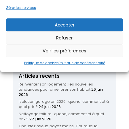
Classement des travaux de rénovation préférés
Gérer les services
des Français
Effectuer un bilan thermique pour sa
maison
Tout savoir des maisons écolos (en cours
de rédaction)
Comment bénéficier d’un confort
Accepter
thermique tout au long de l’année ?
La rénovation
des fenêtres pour une isolation optimale
Refuser
Voir les préférences
Politique de cookies
Politique de confidentialité
Articles récents
Réinventer son logement : les nouvelles
tendances pour améliorer son habitat
26 juin
2026
Isolation garage en 2026 : quand, comment et à
quel prix ?
24 juin 2026
Nettoyage toiture : quand, comment et à quel
prix ?
22 juin 2026
Chauffez mieux, payez moins : Pourquoi la