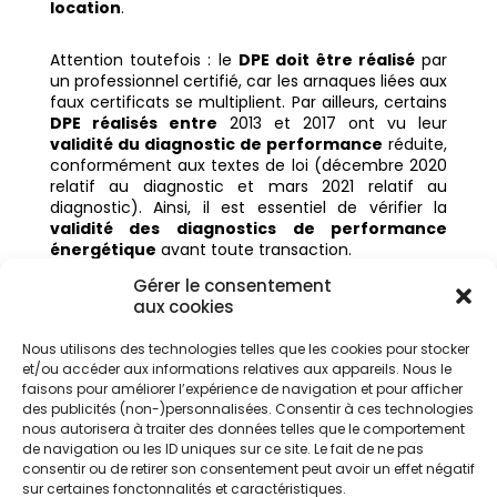
location
.
Attention toutefois : le
DPE doit être réalisé
par
un professionnel certifié, car les arnaques liées aux
faux certificats se multiplient. Par ailleurs, certains
DPE réalisés entre
2013 et 2017 ont vu leur
validité du diagnostic de performance
réduite,
conformément aux textes de loi (décembre 2020
relatif au diagnostic et mars 2021 relatif au
diagnostic). Ainsi, il est essentiel de vérifier la
validité des diagnostics de performance
énergétique
avant toute transaction.
Gérer le consentement
Contactez-nous
dès maintenant pour
réaliser un
aux cookies
diagnostic de performance
fiable et bénéficier
de conseils personnalisés afin de
viser une
Nous utilisons des technologies telles que les cookies pour stocker
meilleure performance énergétique pour les
et/ou accéder aux informations relatives aux appareils. Nous le
bâtiments
et accroître le confort de votre
faisons pour améliorer l’expérience de navigation et pour afficher
habitation.
des publicités (non-)personnalisées. Consentir à ces technologies
nous autorisera à traiter des données telles que le comportement
de navigation ou les ID uniques sur ce site. Le fait de ne pas
consentir ou de retirer son consentement peut avoir un effet négatif
Sujets connexes
sur certaines fonctonnalités et caractéristiques.