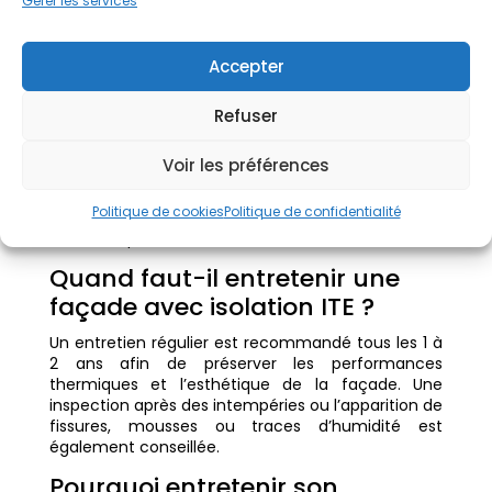
Gérer les services
Comment nettoyer une
isolation thermique par
Accepter
l’extérieur (ITE) ?
Refuser
Le nettoyage d’une isolation thermique par
l’extérieur dépend du revêtement de façade
Voir les préférences
utilisé. Dans la plupart des cas, un nettoyage à
basse pression avec des produits adaptés permet
Politique de cookies
Politique de confidentialité
d’éliminer les salissures. Aussi, les mousses et
traces de pollution sans abîmer l’isolant ni l’enduit.
Quand faut-il entretenir une
façade avec isolation ITE ?
Un entretien régulier est recommandé tous les 1 à
2 ans afin de préserver les performances
thermiques et l’esthétique de la façade. Une
inspection après des intempéries ou l’apparition de
fissures, mousses ou traces d’humidité est
également conseillée.
Pourquoi entretenir son