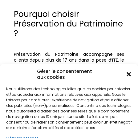
Pourquoi choisir
Préservation du Patrimoine
?
Préservation du Patrimoine accompagne ses
clients depuis plus de 17 ans dans la pose d’ITE, le
revêtement de protection, le ravalement de
Gérer le consentement
façade et la rénovation énergétique.
aux cookies
Nous utilisons des technologies telles que les cookies pour stocker
Nos experts maîtrisent les techniques de pose
et/ou accéder aux informations relatives aux appareils. Nous le
(enduit ou bardage, sous enduit, parement, etc.).
faisons pour améliorer l’expérience de navigation et pour afficher
Et vous conseillent sur les matériaux isolants les
des publicités (non-)personnalisées. Consentir à ces technologies
plus adaptés (de la laine minérale au PVC en
nous autorisera à traiter des données telles que le comportement
passant par le polystyrène ou la fibre de bois).
de navigation ou les ID uniques sur ce site. Le fait de ne pas
consentir ou de retirer son consentement peut avoir un effet négatif
sur certaines fonctonnalités et caractéristiques.
FAQ