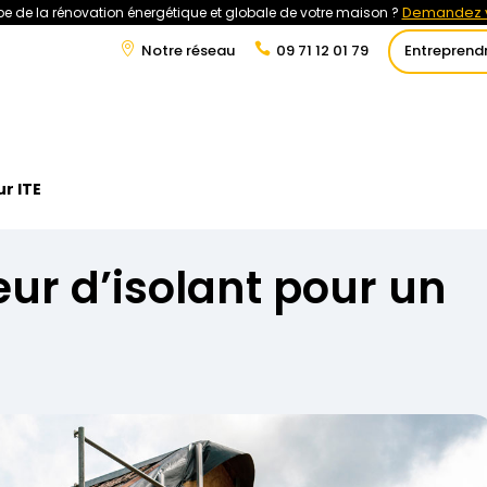
Demandez v
e de la rénovation énergétique et globale de votre maison ?
Notre réseau
09 71 12 01 79
Entreprend
t
Rénovation Énergétique
Énergies Renouvelables
Tra
r ITE
eur d’isolant pour un