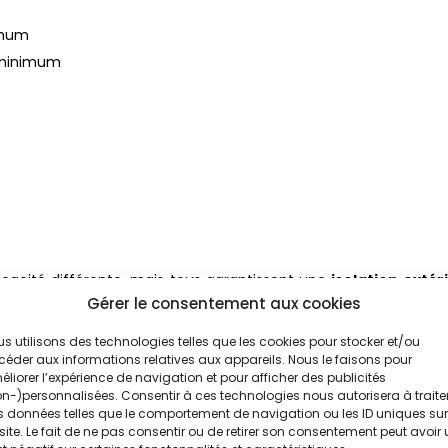
imum
 minimum
cacité différente, mais tous garantissent une
isolation extér
 mis en œuvre.
Gérer le consentement aux cookies
s utilisons des technologies telles que les cookies pour stocker et/ou
éder aux informations relatives aux appareils. Nous le faisons pour
ique pour un ITE ?
liorer l’expérience de navigation et pour afficher des publicités
n-)personnalisées. Consentir à ces technologies nous autorisera à traite
e sur deux facteurs : l’
épaisseur
et la
conductivité ther
 données telles que le comportement de navigation ou les ID uniques sur
 la capacité d’un
isolant
à limiter la transmission de chaleur.
site. Le fait de ne pas consentir ou de retirer son consentement peut avoir