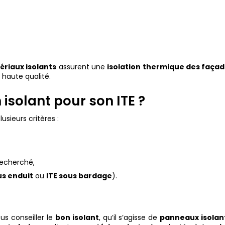
ériaux isolants
assurent une
isolation thermique des faça
 haute qualité.
isolant pour son ITE ?
sieurs critères :
echerché,
us enduit
ou
ITE sous bardage
).
us conseiller le
bon isolant
, qu’il s’agisse de
panneaux isolan