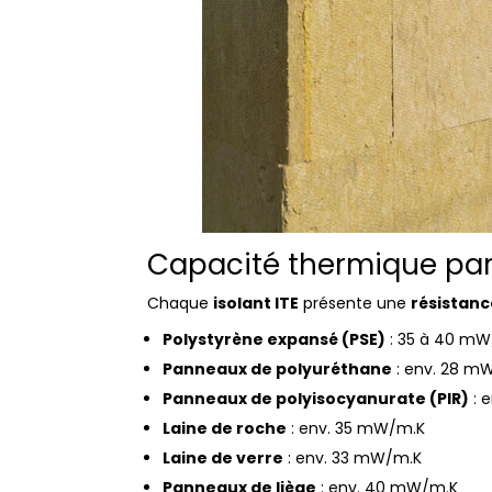
Capacité thermique par
Chaque
isolant ITE
présente une
résistan
Polystyrène expansé (PSE)
: 35 à 40 m
Panneaux de polyuréthane
: env. 28 m
Panneaux de polyisocyanurate (PIR)
: 
Laine de roche
: env. 35 mW/m.K
Laine de verre
: env. 33 mW/m.K
Panneaux de liège
: env. 40 mW/m.K