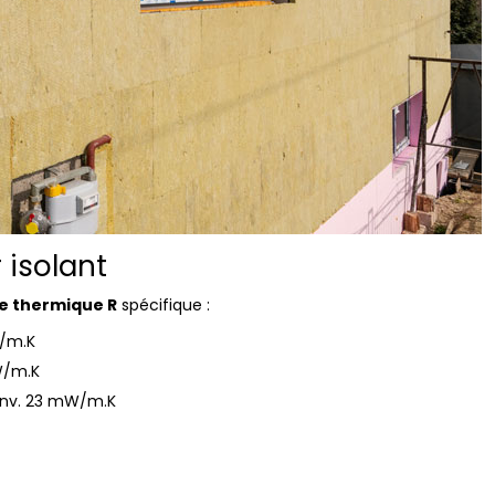
 isolant
ce thermique R
spécifique :
W/m.K
W/m.K
env. 23 mW/m.K