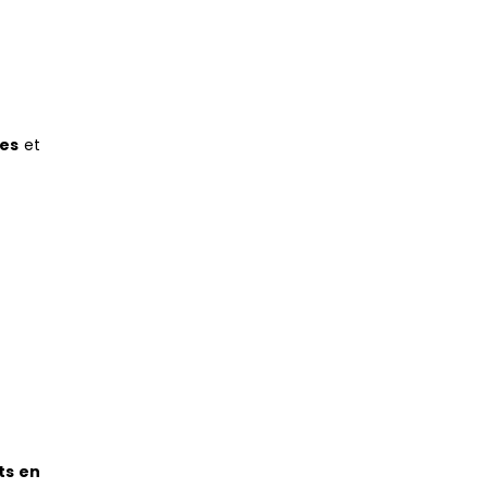
des
et
ts en