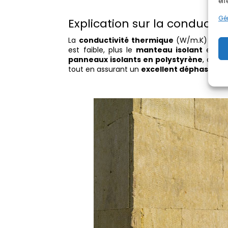
eff
Gér
Explication sur la conductiv
La
conductivité thermique
(W/m.K) varie 
est faible, plus le
manteau isolant
est ef
panneaux isolants en polystyrène
, offr
tout en assurant un
excellent déphasage