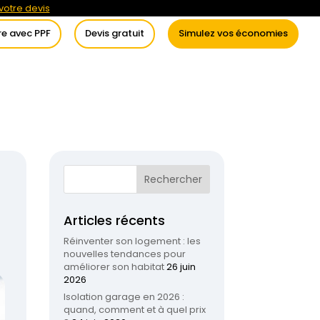
otre devis
re avec PPF
Devis gratuit
Simulez vos économies
itement de l’eau
Conseils
Articles récents
Réinventer son logement : les
nouvelles tendances pour
améliorer son habitat
26 juin
2026
Isolation garage en 2026 :
quand, comment et à quel prix