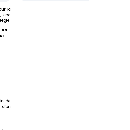
our la
, une
ergie.
tion
ur
in de
e
d’un