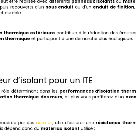
eut être réalisée avec différents
panneaux isolants
ou
maté
 puis recouverts d’un
sous enduit
ou d’un
enduit de finition
et durable.
on thermique extérieure
contribue à la réduction des émissio
ion thermique
et participant à une démarche plus écologique.
ur d’isolant pour un ITE
 rôle déterminant dans les
performances d’isolation ther
lation thermique des murs
, et plus vous profiterez d’un
exce
ncadrée par des
normes
, afin d’assurer une
résistance ther
oix dépend donc du
matériau isolant
utilisé :