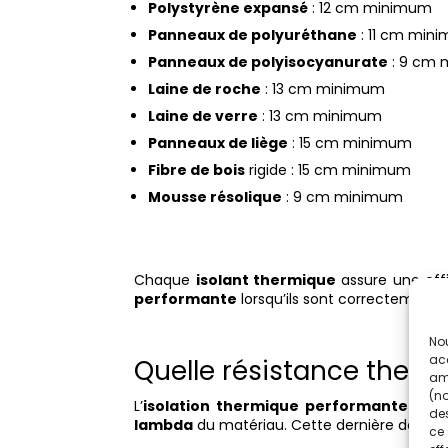
Polystyrène expansé
: 12 cm minimum
Panneaux de polyuréthane
: 11 cm min
Panneaux de polyisocyanurate
: 9 cm
Laine de roche
: 13 cm minimum
Laine de verre
: 13 cm minimum
Panneaux de liège
: 15 cm minimum
Fibre de bois
rigide : 15 cm minimum
Mousse résolique
: 9 cm minimum
Chaque
isolant thermique
assure une effi
performante
lorsqu’ils sont correctement
Nou
acc
Quelle résistance therm
amé
(no
L’
isolation thermique performante
repos
des
lambda
du matériau. Cette dernière définit
ce 