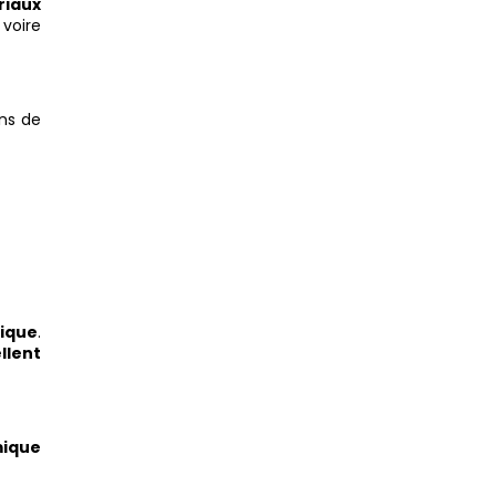
riaux
, voire
ns de
mique
.
llent
mique