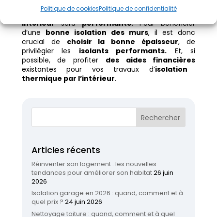
pose choisie. Retenez que
plus la résistance
Politique de cookies
Politique de confidentialité
thermique est élevée
, plus l’
isolation d’un mur
intérieur
sera
performante
. Pour bénéficier
d’une
bonne isolation des murs
, il est donc
crucial de
choisir la bonne épaisseur
, de
privilégier les
isolants performants.
Et, si
possible, de profiter
des aides financières
existantes pour vos travaux d’
isolation
thermique par l’intérieur
.
Articles récents
Réinventer son logement : les nouvelles
tendances pour améliorer son habitat
26 juin
2026
Isolation garage en 2026 : quand, comment et à
quel prix ?
24 juin 2026
Nettoyage toiture : quand, comment et à quel