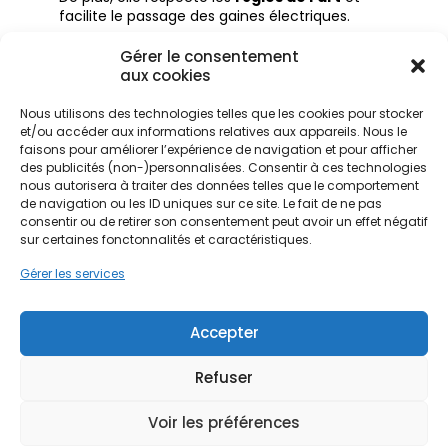
facilite le passage des gaines électriques.
Pose collée
: plus rapide, moins chère et
Gérer le consentement
adaptée à une
isolation existante
, elle est
aux cookies
idéale pour
isoler un mur de l’intérieur
sans
perte d’
espace intérieur
, mais elle reste moins
Nous utilisons des technologies telles que les cookies pour stocker
performante.
et/ou accéder aux informations relatives aux appareils. Nous le
faisons pour améliorer l’expérience de navigation et pour afficher
des publicités (non-)personnalisées. Consentir à ces technologies
nous autorisera à traiter des données telles que le comportement
Ainsi, pour
isoler un mur intérieur
, il est essentiel
de navigation ou les ID uniques sur ce site. Le fait de ne pas
de
choisir des isolants
adaptés, de respecter les
consentir ou de retirer son consentement peut avoir un effet négatif
seuils de résistance thermique.
Aussi de
sur certaines fonctonnalités et caractéristiques.
déterminer
quelle épaisseur d’isolant faut-il
Gérer les services
pour obtenir une
isolation des murs par
l’intérieur
conforme à la
réglementation
thermique
.
Accepter
Refuser
En conclusion,
quelle épaisseur de l’isolant pour
l’isolation d’un mur intérieur
dépend à la fois du
type de
matériau isolant
, de la
résistance
Voir les préférences
thermique
recherchée et de la technique de