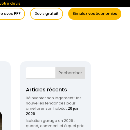
otre devis
re avec PPF
Devis gratuit
Simulez vos économies
itement de l’eau
Conseils
Articles récents
Réinventer son logement : les
nouvelles tendances pour
améliorer son habitat
26 juin
2026
Isolation garage en 2026 :
quand, comment et à quel prix