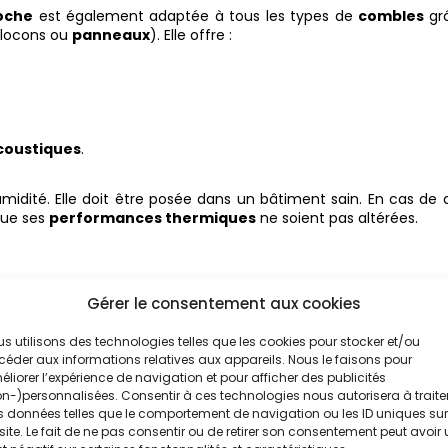
roche
est également adaptée à tous les types de
combles
gr
flocons ou
panneaux
). Elle offre :
coustiques
.
’humidité. Elle doit être posée dans un bâtiment sain. En cas de
que ses
performances thermiques
ne soient pas altérées.
Gérer le consentement aux cookies
s utilisons des technologies telles que les cookies pour stocker et/ou
combles
naturel offrant de bonnes
performances acoustiqu
éder aux informations relatives aux appareils. Nous le faisons pour
liorer l’expérience de navigation et pour afficher des publicités
leaux, matelas ou
vrac
, elle présente :
n-)personnalisées. Consentir à ces technologies nous autorisera à traite
 données telles que le comportement de navigation ou les ID uniques sur
site. Le fait de ne pas consentir ou de retirer son consentement peut avoir