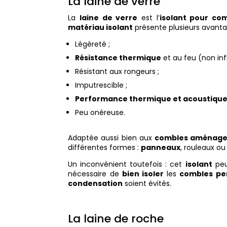
La laine de verre
La
laine de verre
est l’
isolant pour co
matériau isolant
présente plusieurs avanta
Légèreté ;
Résistance thermique
et au feu (non inf
Résistant aux rongeurs ;
Imputrescible ;
Performance thermique et acoustiqu
Peu onéreuse.
Adaptée aussi bien aux
combles aménage
différentes formes :
panneaux
, rouleaux o
Un inconvénient toutefois : cet
isolant
peut
nécessaire de
bien isoler
les
combles pe
condensation
soient évités.
La laine de roche