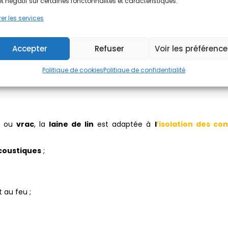
et négatif sur certaines fonctonnalités et caractéristiques.
er les services
Accepter
Refuser
Voir les préférenc
 doit être associé à des produits ignifuges pour
isoler vos co
Politique de cookies
Politique de confidentialité
es ou
vrac
, la
laine de lin
est adaptée à
l
’isolation des co
coustiques
;
 au feu ;