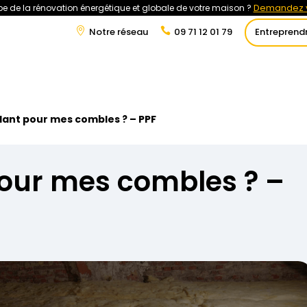
Demandez v
e de la rénovation énergétique et globale de votre maison ?
Notre réseau
09 71 12 01 79
Entreprend
t
Rénovation Énergétique
Énergies Renouvelables
Tra
olant pour mes combles ? – PPF
pour mes combles ? –