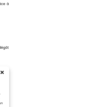
âce à
 dégât
es et
r
 un