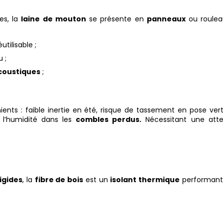
es, la
laine de mouton
se présente en
panneaux
ou roulea
utilisable ;
 ;
coustiques
;
ents : faible inertie en été, risque de tassement en pose vert
e l’humidité dans les
combles perdus.
Nécessitant une atte
igides
, la
fibre de bois
est un
isolant thermique
performant