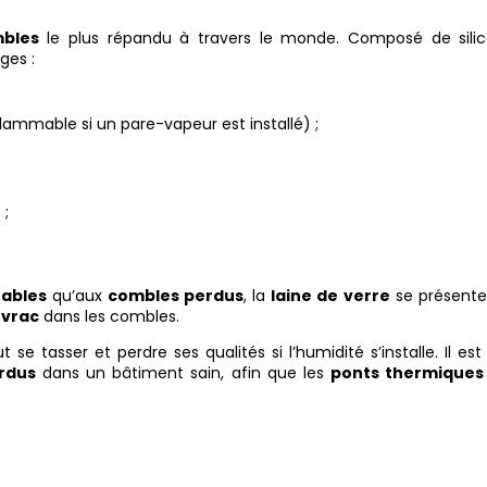
mbles
le plus répandu à travers le monde. Composé de silic
ges :
lammable si un pare-vapeur est installé) ;
e
;
ables
qu’aux
combles perdus
, la
laine de verre
se présente
u
vrac
dans les combles.
 se tasser et perdre ses qualités si l’humidité s’installe. Il es
rdus
dans un bâtiment sain, afin que les
ponts thermiques