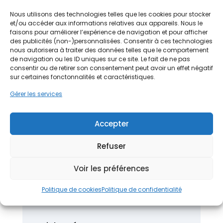
également
bénéficier des aides financières
Nous utilisons des technologies telles que les cookies pour stocker
pour votre projet de
rénovation énergétique
, qui
et/ou accéder aux informations relatives aux appareils. Nous le
peuvent vous être accordées
selon votre
faisons pour améliorer l’expérience de navigation et pour afficher
situation.
des publicités (non-)personnalisées. Consentir à ces technologies
nous autorisera à traiter des données telles que le comportement
demandez une estimation gratuite
de navigation ou les ID uniques sur ce site. Le fait de ne pas
Autour du même sujet
consentir ou de retirer son consentement peut avoir un effet négatif
sur certaines fonctonnalités et caractéristiques.
Isolation de toiture
Gérer les services
Tout savoir de l’isolation des combles
Isolation sous toiture
Accepter
Comment bien isoler ses murs ?
Refuser
Isolation par l’extérieur
Voir les préférences
Politique de cookies
Politique de confidentialité