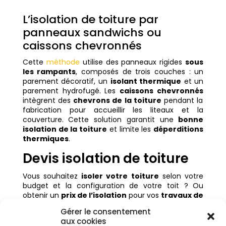
L’isolation de toiture par
panneaux sandwichs ou
caissons chevronnés
Cette
méthode
utilise des panneaux rigides
sous
les rampants
, composés de trois couches : un
parement décoratif, un
isolant thermique
et un
parement hydrofugé. Les
caissons chevronnés
intègrent des
chevrons de la toiture
pendant la
fabrication pour accueillir les liteaux et la
couverture. Cette solution garantit une
bonne
isolation de la toiture
et limite les
déperditions
thermiques
.
Devis isolation de toiture
Vous souhaitez
isoler votre toiture
selon votre
budget et la configuration de votre toit ? Ou
obtenir un
prix de l’isolation
pour vos
travaux de
rénovation
? N’hésitez pas à contacter un
Gérer le consentement
artisan RGE
, reconnu garant de l’environnement,
aux cookies
pour une
estimation gratuite
. Vous pourrez