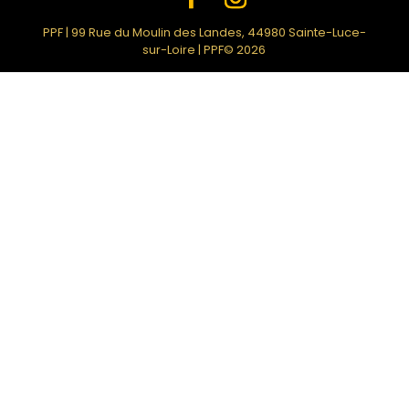
PPF | 99 Rue du Moulin des Landes, 44980 Sainte-Luce-
sur-Loire | PPF© 2026