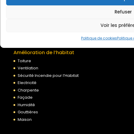
MaPrimeRénov’
Découvrir France Rénov’
Refuser
Prime CEE
Voir les préfé
Blog conseils & astuces
Contact
Politique de cookies
Politique
Amélioration de l’habitat
Toiture
Ventilation
Sécurité Incendie pour l’Habitat
Electricité
Charpente
Façade
Humidité
Gouttières
Maison