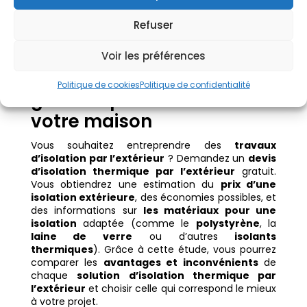
Refuser
Voir les préférences
Faites une estimation
Politique de cookies
Politique de confidentialité
gratuite pour l’isolation de
votre maison
Vous souhaitez entreprendre des
travaux
d’isolation par l’extérieur
? Demandez un
devis
d’isolation thermique par l’extérieur
gratuit.
Vous obtiendrez une estimation du
prix d’une
isolation extérieure
, des économies possibles, et
des informations sur
les matériaux pour une
isolation
adaptée (comme le
polystyrène
, la
laine de verre
ou d’autres
isolants
thermiques
). Grâce à cette étude, vous pourrez
comparer les
avantages et inconvénients
de
chaque
solution d’isolation thermique par
l’extérieur
et choisir celle qui correspond le mieux
à votre projet.