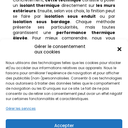
Concrètement,
cette technique
consiste à poser
un
isolant thermique
directement sur
les murs
extérieurs
. Ensuite, selon vos choix, la finition peut
se faire par
isolation sous enduit
ou par
isolation sous bardage
. Chaque méthode
présente ses particularités, mais toutes
garantissent une
performance thermique
élevée
. Pour mieux comprendre, nous vous
invitons à visionner notre vidéo explicative, qui
Gérer le consentement
détaille étape par étape le déroulement des
aux cookies
travaux d’isolation thermique extérieure
.
Nous utilisons des technologies telles que les cookies pour stocker
et/ou accéder aux informations relatives aux appareils. Nous le
faisons pour améliorer l’expérience de navigation et pour afficher
des publicités (non-)personnalisées. Consentir à ces technologies
nous autorisera à traiter des données telles que le comportement
de navigation ou les ID uniques sur ce site. Le fait de ne pas
consentir ou de retirer son consentement peut avoir un effet négatif
sur certaines fonctonnalités et caractéristiques.
Gérer les services
Accepter