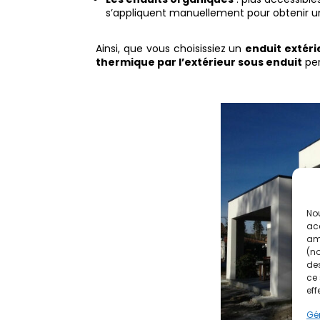
s’appliquent manuellement pour obtenir u
Ainsi, que vous choisissiez un
enduit extéri
thermique par l’extérieur sous enduit
per
Nou
acc
amé
(no
des
ce 
eff
Gér