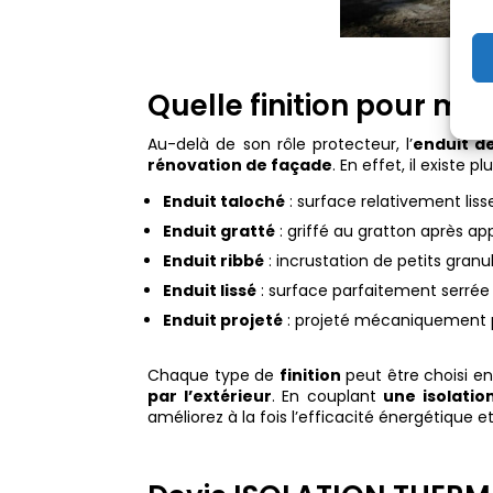
Quelle finition pour mo
Au-delà de son rôle protecteur, l’
enduit d
rénovation de façade
. En effet, il existe 
Enduit taloché
: surface relativement lisse
Enduit gratté
: griffé au gratton après app
Enduit ribbé
: incrustation de petits granul
Enduit lissé
: surface parfaitement serrée à
Enduit projeté
: projeté mécaniquement p
Chaque type de
finition
peut être choisi en
par l’extérieur
. En couplant
une isolatio
améliorez à la fois l’efficacité énergétique e