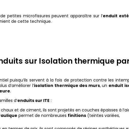
de petites microfissures peuvent apparaître sur l’
enduit exté
vénient de cette technique.
enduits sur Isolation thermique pa
tiel puisqu’ils servent à la fois de protection contre les intem
lus d’améliorer l’
isolation thermique des murs
, un
enduit is
ieure
.
milles d’
enduits sur ITE
:
haux et de ciment, ils sont projetés en couches épaisses à l’a
raulique
permet de nombreuses
finitions
(teintes variées,
s en termes de prix, ils sont composés de résines synthétiques e