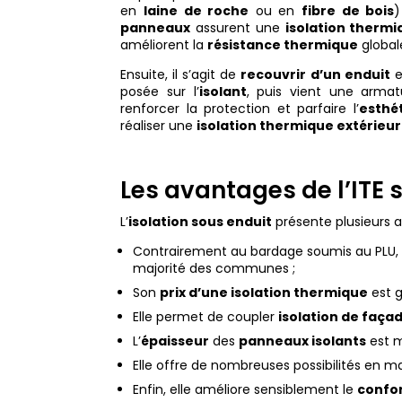
en
laine de roche
ou en
fibre de bois
)
panneaux
assurent une
isolation thermi
améliorent la
résistance thermique
global
Ensuite, il s’agit de
recouvrir d’un enduit
e
posée sur l’
isolant
, puis vient une armat
renforcer la protection et parfaire l’
esthé
réaliser une
isolation thermique extérieur
Les avantages de l’ITE 
L’
isolation sous enduit
présente plusieurs a
Contrairement au bardage soumis au PLU, l
majorité des communes ;
Son
prix d’une isolation thermique
est g
Elle permet de coupler
isolation de faça
L’
épaisseur
des
panneaux isolants
est m
Elle offre de nombreuses possibilités en ma
Enfin, elle améliore sensiblement le
confo