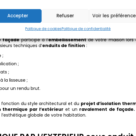
Accepter
Refuser
Voir les préférenc
n enduit de façade ?
Politique de cookies
Politique de confidentialité
e façade
participe à l’
embellissement
de votre maison lors 
plusieurs techniques d’
enduits de finition
:
 ;
lication ;
ats ;
 la lisseuse ;
our un rendu brut.
 fonction du style architectural et du
projet d’isolation ther
n thermique par l’extérieur
et un
ravalement de façade.
t l’esthétique globale de votre habitation.