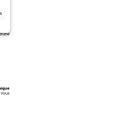
es
d’une
mique
Vous