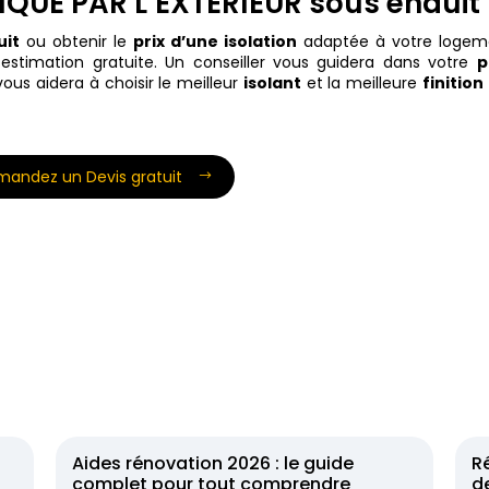
QUE PAR L’EXTERIEUR sous enduit
uit
ou obtenir le
prix d’une isolation
adaptée à votre logem
estimation gratuite. Un conseiller vous guidera dans votre
p
vous aidera à choisir le meilleur
isolant
et la meilleure
finition
andez un Devis gratuit
Aides rénovation 2026 : le guide
R
complet pour tout comprendre
de