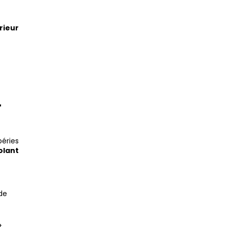
rieur
r
péries
olant
ide
t