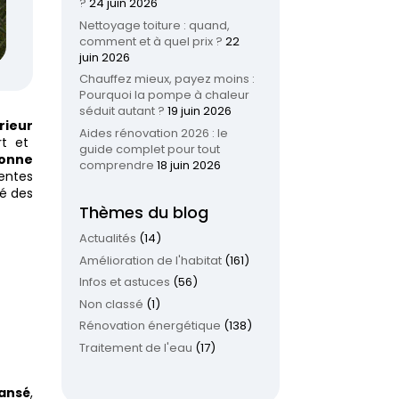
?
24 juin 2026
Nettoyage toiture : quand,
comment et à quel prix ?
22
juin 2026
Chauffez mieux, payez moins :
Pourquoi la pompe à chaleur
séduit autant ?
19 juin 2026
rieur
Aides rénovation 2026 : le
rt et
guide complet pour tout
onne
comprendre
18 juin 2026
entes
é des
Thèmes du blog
Actualités
(14)
Amélioration de l'habitat
(161)
Infos et astuces
(56)
Non classé
(1)
Rénovation énergétique
(138)
Traitement de l'eau
(17)
ansé
,