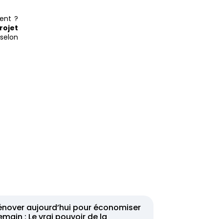
ent ?
rojet
selon
énover aujourd’hui pour économiser
main : Le vrai pouvoir de la