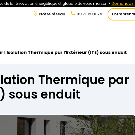
Demandez v
e de la rénovation énergétique et globale de votre maison ?
Notre réseau
09 71 12 01 79
Entreprend
t
Rénovation Énergétique
Énergies Renouvelables
Tra
r l’Isolation Thermique par l’Extérieur (ITE) sous enduit
solation Thermique par
TE) sous enduit