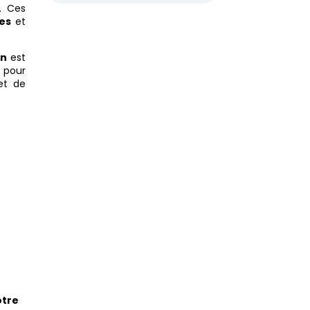
. Ces
es
et
on
est
 pour
et de
otre