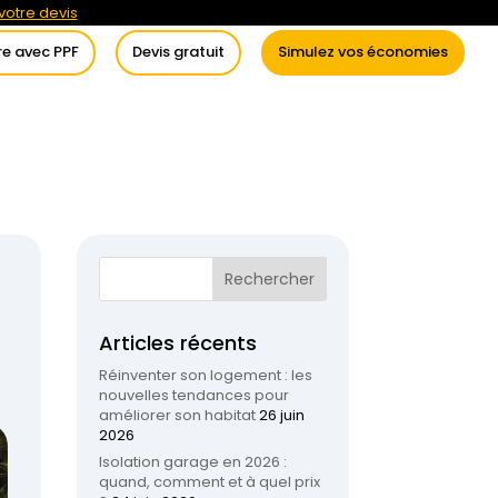
otre devis
re avec PPF
Devis gratuit
Simulez vos économies
itement de l’eau
Conseils
Articles récents
Réinventer son logement : les
nouvelles tendances pour
améliorer son habitat
26 juin
2026
Isolation garage en 2026 :
quand, comment et à quel prix