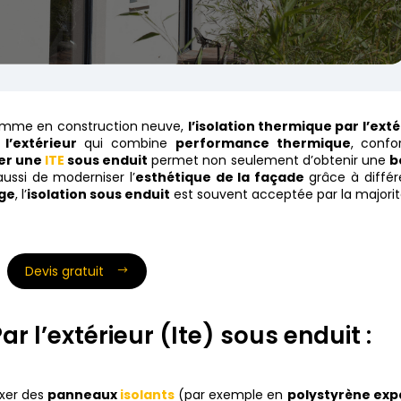
 comme en construction neuve,
l’isolation thermique par l’exté
l’extérieur
qui combine
performance thermique
, confo
ser une
ITE
sous enduit
permet non seulement d’obtenir une
b
aussi de moderniser l’
esthétique de la façade
grâce à différ
age
, l’
isolation sous enduit
est souvent acceptée par la majorit
Devis gratuit
 l’extérieur (Ite) sous enduit :
ixer des
panneaux
isolants
(par exemple en
polystyrène exp