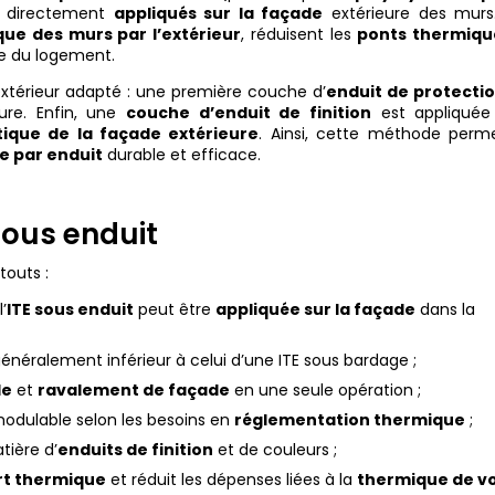
 directement
appliqués sur la façade
extérieure des murs
que des murs par l’extérieur
, réduisent les
ponts thermiqu
e du logement.
xtérieur adapté : une première couche d’
enduit de protecti
ure. Enfin, une
couche d’enduit de finition
est appliquée
tique de la façade extérieure
. Ainsi, cette méthode perm
e par enduit
durable et efficace.
sous enduit
touts :
’
ITE sous enduit
peut être
appliquée sur la façade
dans la
énéralement inférieur à celui d’une ITE sous bardage ;
de
et
ravalement de façade
en une seule opération ;
odulable selon les besoins en
réglementation thermique
;
tière d’
enduits de finition
et de couleurs ;
rt thermique
et réduit les dépenses liées à la
thermique de v