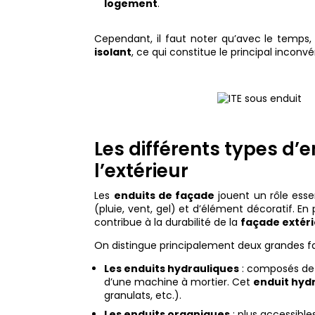
logement
.
Cependant, il faut noter qu’avec le temps, 
isolant
, ce qui constitue le principal incon
Les différents types d’
l’extérieur
Les
enduits de façade
jouent un rôle essen
(pluie, vent, gel) et d’élément décoratif. En p
contribue à la durabilité de la
façade extér
On distingue principalement deux grandes fa
Les enduits hydrauliques
: composés de c
d’une machine à mortier. Cet
enduit hyd
granulats, etc.).
Les enduits organiques
: plus accessible