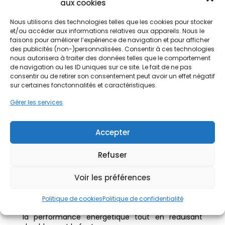
aux cookies
chauffage écologique et durable.
De plus, en réalisant des travaux d’ampleur
Nous utilisons des technologies telles que les cookies pour stocker
comme l’installation d’une pompe à chaleur, vous
et/ou accéder aux informations relatives aux appareils. Nous le
pouvez bénéficier les aides financières : prime
faisons pour améliorer l’expérience de navigation et pour afficher
énergie, éco-prêt, TVA à taux réduit, ou encore
des publicités (non-)personnalisées. Consentir à ces technologies
des aides publiques à la rénovation énergétique.
nous autorisera à traiter des données telles que le comportement
Ces dispositifs facilitent le financement et
de navigation ou les ID uniques sur ce site. Le fait de ne pas
encouragent tous les propriétaires à entreprendre
consentir ou de retirer son consentement peut avoir un effet négatif
sur certaines fonctonnalités et caractéristiques.
des travaux de rénovation
Gérer les services
Les points forts sur le
rénovation énergétique
Accepter
de votre logement
Refuser
Chaque projet de rénovation énergétique est
unique : les priorités diffèrent selon la
Voir les préférences
consommation énergétique du logement. En plus,
son état initial et les postes de travaux à traiter.
Les travaux engagés contribuent à une rénovation
Politique de cookies
Politique de confidentialité
énergétique d’ampleur et permettent d’améliorer
la performance énergétique tout en réduisant