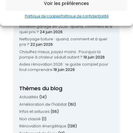
Voir les préférences
Réinventer son logement : les nouvelles
tendances pour améliorer son habitat
26 juin
Politique de cookies
Politique de confidentialité
2026
Isolation garage en 2026 : quand, comment et à
quel prix ?
24 juin 2026
Nettoyage toiture : quand, comment et à quel
prix ?
22 juin 2026
Chauffez mieux, payez moins : Pourquoi la
pompe à chaleur séduit autant ?
19 juin 2026
Aides rénovation 2026 : le guide complet pour
tout comprendre
18 juin 2026
Thèmes du blog
Actualités
(14)
Amélioration de l'habitat
(161)
Infos et astuces
(56)
Non classé
(1)
Rénovation énergétique
(138)