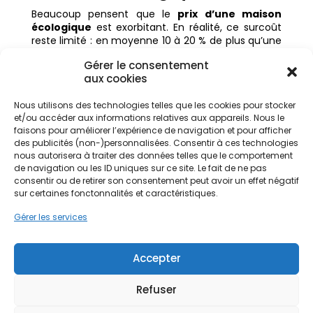
Beaucoup pensent que le
prix d’une maison
écologique
est exorbitant. En réalité, ce surcoût
reste limité : en moyenne 10 à 20 % de plus qu’une
maison construite selon les normes
classiques.
Gérer le consentement
Cependant, il faut raisonner en coût global : une
aux cookies
maison construite selon la norme BBC
ou la RT
2012 consommera beaucoup
moins d’énergie
Nous utilisons des technologies telles que les cookies pour stocker
qu’une maison traditionnelle
.
et/ou accéder aux informations relatives aux appareils. Nous le
Autrement dit, le véritable avantage est de payer
faisons pour améliorer l’expérience de navigation et pour afficher
moins d’énergie
au quotidien, avec un confort
des publicités (non-)personnalisées. Consentir à ces technologies
nous autorisera à traiter des données telles que le comportement
accru et une durée de vie prolongée du logement.
de navigation ou les ID uniques sur ce site. Le fait de ne pas
Sur le long terme, une
maison écologique
consentir ou de retirer son consentement peut avoir un effet négatif
permet donc de réaliser des
économies
sur certaines fonctonnalités et caractéristiques.
substantielles, tout en profitant d’un
habitat
respectueux de l’environnement
.
Gérer les services
Accepter
Refuser
Articles récents