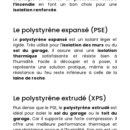
l’incendie
en font un bon choix pour une
isolation renforcée
.
Le polystyrène expansé (PSE)
Le
polystyrène expansé
est un isolant léger et
rigide. Très utilisé pour l’
isolation des murs
ou du
sol du garage
, il assure ainsi une
isolation
thermique
satisfaisante et résiste bien à
l’humidité. Facile à découper et à poser, il
représente une solution pratique, même si sa
résistance au feu reste inférieure à celle de la
laine de roche
.
Le polystyrène extrudé (XPS)
Plus dense que le PSE, le
polystyrène extrudé
est
idéal pour isoler le
sol du garage
ou le
toit du
garage.
C
ar il supporte une forte compression.
Il
offre une meilleure performance thermique et
une résistance accrue à l’humidité. Son prix est un