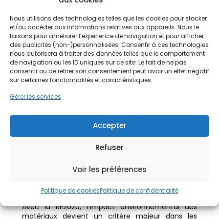
Le CSTB (Centre Scientifique et Technique du
Bâtiment) vérifie la conformité technique des
Nous utilisons des technologies telles que les cookies pour stocker
matériaux. En même temps, les systèmes
et/ou accéder aux informations relatives aux appareils. Nous le
d’isolation utilisés dans le bâtiment. Cette
faisons pour améliorer l’expérience de navigation et pour afficher
certification garantit la qualité, la sécurité et la
des publicités (non-)personnalisées. Consentir à ces technologies
durabilité des procédés d’ITE face aux intempéries
nous autorisera à traiter des données telles que le comportement
et au vieillissement des façades.
de navigation ou les ID uniques sur ce site. Le fait de ne pas
consentir ou de retirer son consentement peut avoir un effet négatif
Label RGE
sur certaines fonctonnalités et caractéristiques.
En 2026, faire appel à une entreprise certifiée RGE
Gérer les services
(Reconnu Garant de l’Environnement) reste
indispensable pour bénéficier des aides à la
rénovation énergétique. Ce label atteste des
Accepter
compétences techniques de l’entreprise dans les
travaux d’isolation thermique extérieure.
Refuser
FDES et impact
Voir les préférences
environnemental des
matériaux isolants
Politique de cookies
Politique de confidentialité
Avec la RE2020, l’impact environnemental des
matériaux devient un critère majeur dans les