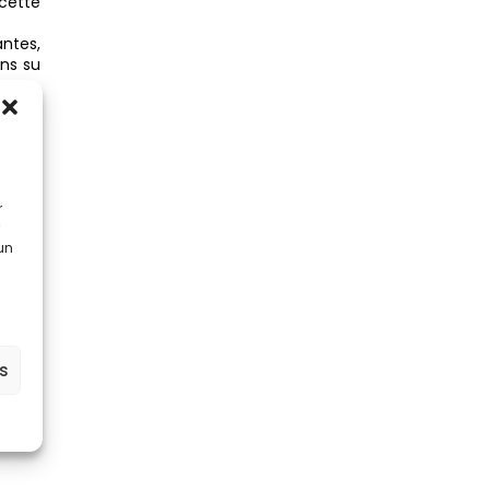
cette
ntes,
ons su
r
itable
 un
de la
F, ils
ls de
es
 nous