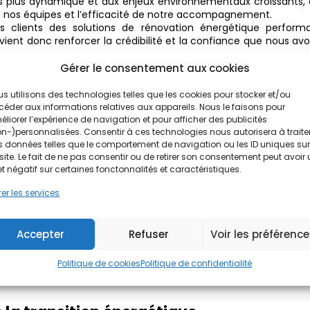
s plus dynamique et aux enjeux environnementaux croissants, 
e nos équipes et l’efficacité de notre accompagnement.
nos clients des solutions de rénovation énergétique performa
ient donc renforcer la crédibilité et la confiance que nous av
Gérer le consentement aux cookies
e développement
s utilisons des technologies telles que les cookies pour stocker et/ou
éder aux informations relatives aux appareils. Nous le faisons pour
liorer l’expérience de navigation et pour afficher des publicités
n-)personnalisées. Consentir à ces technologies nous autorisera à traite
e »
n’est pas qu’une distinction honorifique. Il représente un vér
 données telles que le comportement de navigation ou les ID uniques sur
site. Le fait de ne pas consentir ou de retirer son consentement peut avoir
et négatif sur certaines fonctonnalités et caractéristiques.
nforce notre notoriété et notre positionnement comme leader 
de qualité et une expertise reconnue.
er les services
 de notre modèle et de notre accompagnement. En rejoignant PP
ant de notre savoir-faire, de notre assistance et de nos outi
Accepter
Refuser
Voir les préférenc
e un atout majeur pour convaincre de nouveaux franchisés de
Politique de cookies
Politique de confidentialité