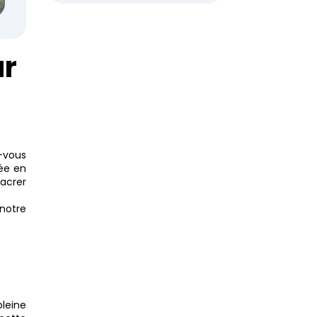
ur
-vous
uée en
acrer
 notre
leine