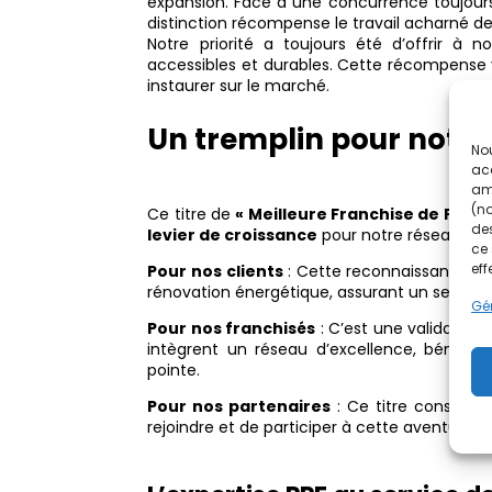
expansion. Face à une concurrence toujour
distinction récompense le travail acharné d
Notre priorité a toujours été d’offrir à 
accessibles et durables. Cette récompense v
instaurer sur le marché.
Un tremplin pour notr
Nou
acc
amé
(no
Ce titre de
« Meilleure Franchise de Franc
des
levier de croissance
pour notre réseau.
ce 
eff
Pour nos clients
: Cette reconnaissance re
rénovation énergétique, assurant un service 
Gér
Pour nos franchisés
: C’est une validation
intègrent un réseau d’excellence, bénéfici
pointe.
Pour nos partenaires
: Ce titre constitu
rejoindre et de participer à cette aventure.