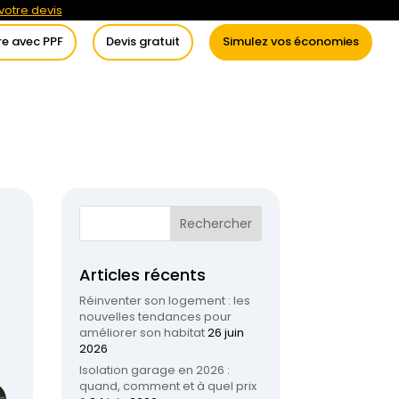
otre devis
re avec PPF
Devis gratuit
Simulez vos économies
itement de l’eau
Conseils
Articles récents
Réinventer son logement : les
nouvelles tendances pour
améliorer son habitat
26 juin
2026
Isolation garage en 2026 :
quand, comment et à quel prix