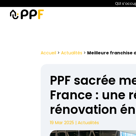
QUI s’occup
PPF
Amélioration de l’habita
Accueil
>
Actualités
>
Meilleure franchise 
PPF sacrée me
France : une 
rénovation é
19 Mar 2025
|
Actualités