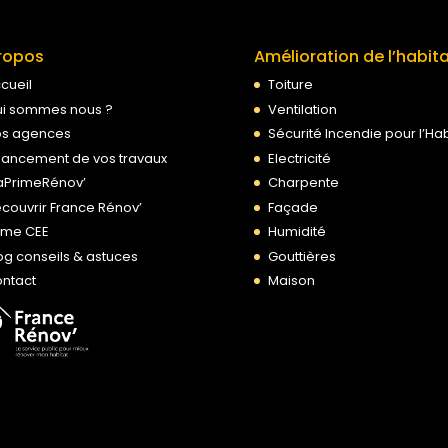
ropos
Amélioration de l’habit
cueil
Toiture
i sommes nous ?
Ventilation
s agences
Sécurité Incendie pour l’Hab
nancement de vos travaux
Electricité
PrimeRénov’
Charpente
couvrir France Rénov’
Façade
ime CEE
Humidité
og conseils & astuces
Gouttières
ntact
Maison