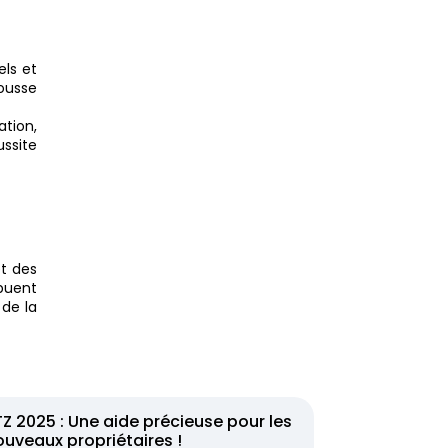
els et
ousse
ation,
ussite
et des
ibuent
 de la
Z 2025 : Une aide précieuse pour les
ouveaux propriétaires !