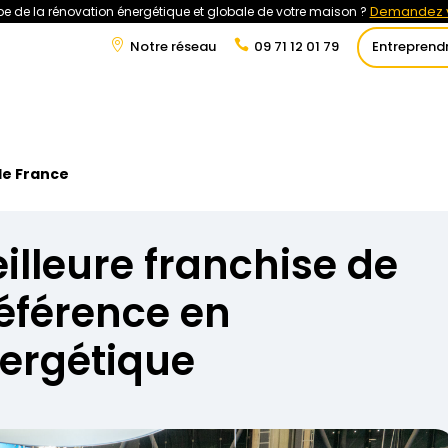
Demandez v
e de la rénovation énergétique et globale de votre maison ?
Notre réseau
09 71 12 01 79
Entreprend
t
Rénovation Énergétique
Énergies Renouvelables
Tra
de France
illeure franchise de
référence en
nergétique