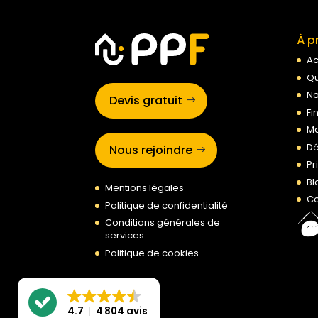
À p
Ac
Qu
No
Devis gratuit
Fi
Ma
Dé
Nous rejoindre
Pr
Bl
Mentions légales
Co
Politique de confidentialité
Conditions générales de
services
Politique de cookies
4.7
4 804 avis