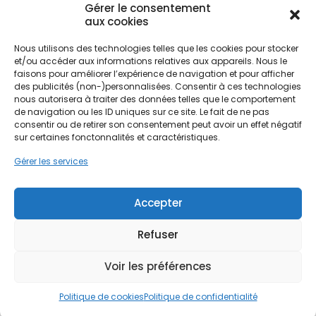
Gérer le consentement
radiateurs ;
aux cookies
plancher chauffant
;
ventilo-convecteurs.
Nous utilisons des technologies telles que les cookies pour stocker
et/ou accéder aux informations relatives aux appareils. Nous le
faisons pour améliorer l’expérience de navigation et pour afficher
Le climat local
des publicités (non-)personnalisées. Consentir à ces technologies
nous autorisera à traiter des données telles que le comportement
Les
pompes à chaleur aérothermiques
de navigation ou les ID uniques sur ce site. Le fait de ne pas
donnent souvent d’excellents résultats dans de
consentir ou de retirer son consentement peut avoir un effet négatif
nombreuses régions mais leurs performances
sur certaines fonctonnalités et caractéristiques.
varient selon les températures.
Gérer les services
Les besoins du foyer
Le bon
modèle
dépend :
Accepter
de la surface ;
Refuser
des besoins en chauffage ;
des besoins en
chaude sanitaire
.
Voir les préférences
Quel est le prix d’une
Politique de cookies
Politique de confidentialité