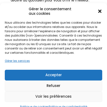
œuvre au quotidien pour vous offrir le meilleur.
Vous avez un projet de rénovation énergétique ?
Gérer le consentement
aux cookies
Contactez dès aujourd’hui la franchise PPF la
plus proche de chez vous et bénéficiez d’un
Nous utilisons des technologies telles que les cookies pour stocker
bilan énergétique gratuit !
et/ou accéder aux informations relatives aux appareils. Nous le
faisons pour améliorer l’expérience de navigation et pour afficher
des publicités (non-)personnalisées. Consentir à ces technologies
nous autorisera à traiter des données telles que le comportement
de navigation ou les ID uniques sur ce site. Le fait de ne pas
consentir ou de retirer son consentement peut avoir un effet négatif
sur certaines fonctonnalités et caractéristiques.
Articles récents
Gérer les services
Réinventer son logement : les nouvelles
tendances pour améliorer son habitat
26 juin
Accepter
2026
Isolation garage en 2026 : quand, comment et à
Refuser
quel prix ?
24 juin 2026
Nettoyage toiture : quand, comment et à quel
prix ?
22 juin 2026
Voir les préférences
Chauffez mieux, payez moins : Pourquoi la
pompe à chaleur séduit autant ?
19 juin 2026
Politique de cookies
Politique de confidentialité