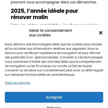
pourront vous accompagner dans vos démarches.
2025, l’année idéale pour
rénover malin
Entre les
aides cumulables
, les
bonus pour la
rénovation globale
et les
dispositifs régionaux
,
Gérer le consentement
2025 est clairement une
année charnière pour
aux cookies
améliorer son logement
tout en réduisant ses
dépenses.
Nous utilisons des technologies telles que les cookies pour stocker
et/ou accéder aux informations relatives aux appareils. Nous le
N’attendez pas que les aides baissent ou
faisons pour améliorer l’expérience de navigation et pour afficher
disparaissent !
Lancez-vous dans la rénovation
des publicités (non-)personnalisées. Consentir à ces technologies
énergétique pour un habitat plus économe, plus
nous autorisera à traiter des données telles que le comportement
confortable, et plus respectueux de
de navigation ou les ID uniques sur ce site. Le fait de ne pas
l’environnement.
consentir ou de retirer son consentement peut avoir un effet négatif
sur certaines fonctonnalités et caractéristiques.
Obtenez votre
bilan énergétique gratuit
avec PPF !
Gérer les services
Accepter