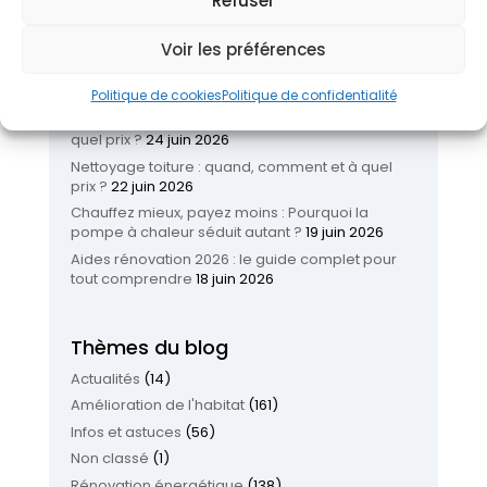
Refuser
Articles récents
Voir les préférences
Réinventer son logement : les nouvelles
tendances pour améliorer son habitat
26 juin
2026
Politique de cookies
Politique de confidentialité
Isolation garage en 2026 : quand, comment et à
quel prix ?
24 juin 2026
Nettoyage toiture : quand, comment et à quel
prix ?
22 juin 2026
Chauffez mieux, payez moins : Pourquoi la
pompe à chaleur séduit autant ?
19 juin 2026
Aides rénovation 2026 : le guide complet pour
tout comprendre
18 juin 2026
Thèmes du blog
Actualités
(14)
Amélioration de l'habitat
(161)
Infos et astuces
(56)
Non classé
(1)
Rénovation énergétique
(138)