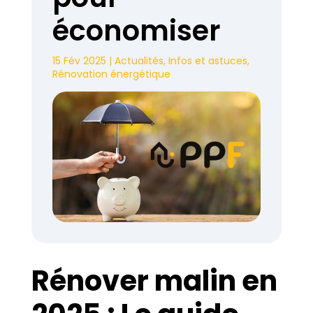
économiser
15 Fév 2025
|
Actualités
,
Infos et astuces
,
Rénovation énergétique
Rénover malin en