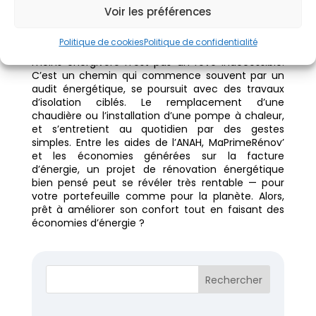
Votre maison écologique
Voir les préférences
commence maintenant
Politique de cookies
Politique de confidentialité
Rendre son habitat plus confortable, plus beau et
moins énergivore n’est pas un rêve inaccessible.
C’est un chemin qui commence souvent par un
audit énergétique, se poursuit avec des travaux
d’isolation ciblés. Le remplacement d’une
chaudière ou l’installation d’une pompe à chaleur,
et s’entretient au quotidien par des gestes
simples. Entre les aides de l’ANAH, MaPrimeRénov’
et les économies générées sur la facture
d’énergie, un projet de rénovation énergétique
bien pensé peut se révéler très rentable — pour
votre portefeuille comme pour la planète. Alors,
prêt à améliorer son confort tout en faisant des
économies d’énergie ?