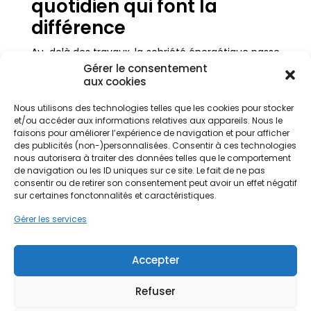
quotidien qui font la
différence
Au-delà des travaux, la sobriété énergétique passe
aussi par des habitudes simples. Fermer les volets
Gérer le consentement
la nuit pour limiter les déperditions, couvrir les
aux cookies
casseroles pour cuire plus vite avec moins
d’énergie, éteindre les appareils en veille, maintenir
Nous utilisons des technologies telles que les cookies pour stocker
une bonne température de 19°C dans les pièces
et/ou accéder aux informations relatives aux appareils. Nous le
de vie — ces bons gestes représentent
faisons pour améliorer l’expérience de navigation et pour afficher
collectivement une économie non négligeable en
des publicités (non-)personnalisées. Consentir à ces technologies
fin d’année.
nous autorisera à traiter des données telles que le comportement
de navigation ou les ID uniques sur ce site. Le fait de ne pas
Changer ses habitudes ne demande pas
consentir ou de retirer son consentement peut avoir un effet négatif
d’investissement, mais une attention portée aux
sur certaines fonctonnalités et caractéristiques.
consommations. Des outils comme les compteurs
Gérer les services
connectés permettent de suivre en temps réel
l’énergie consommée, pièce par pièce, et
d’identifier les sources de forte consommation ou
Accepter
de surconsommation. Cette prise de conscience
est souvent le premier pas vers une maison plus
écologique.
Refuser