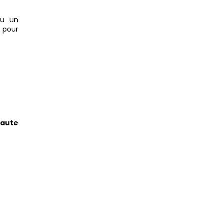
u un
n
pour
haute