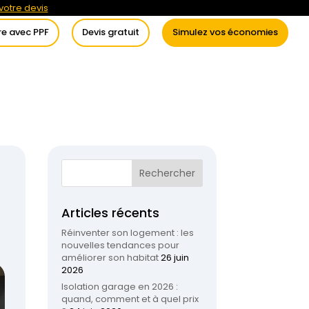
otre devis
re avec PPF
Devis gratuit
Simulez vos économies
itement de l’eau
Conseils
Articles récents
Réinventer son logement : les
nouvelles tendances pour
améliorer son habitat
26 juin
2026
Isolation garage en 2026 :
quand, comment et à quel prix