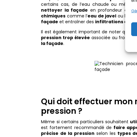
eff
certains cas, de l’eau chaude ou même
nettoyer la façade
en profondeur et
él
Gér
chimiques
comme l’
eau de javel
ou les
cr
façade
et entraîner des
infiltrations d’ea
Il est également important de noter que l
pression trop élevée
associée au froid pe
la façade
.
Qui doit effectuer mon
pression ?
Même si certains particuliers souhaitent
ut
est fortement recommandé de
faire app
précise de la pression
selon les
types d