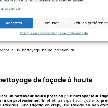
et négatif sur certaines fonctonnalités et caractéristiques.
 des
produits chimiques
adaptés peuvent être nécessaires.
iminer les saletés
grasses. Attention toutefois, certains
pro
er les services
istaux de soude.
Ils
peuvent être nocifs pour le
matériau de 
u
si les
joints
sont abîmés.
Accepter
Refuser
Voir les préférenc
e
nettoyage haute pression
est déconseillé en hiver. En effe
ut provoquer des chocs thermiques et endommager l’
ensemb
Politique de cookies
Politique de confidentialité
 nettoyage de façade à haute
iliser un nettoyeur haute pression
pour
nettoyer leur faç
el à un professionnel
. En effet, un expert sait ajuster la
pre
e façades
: une
façade en crépi
, une
façade en bon éta