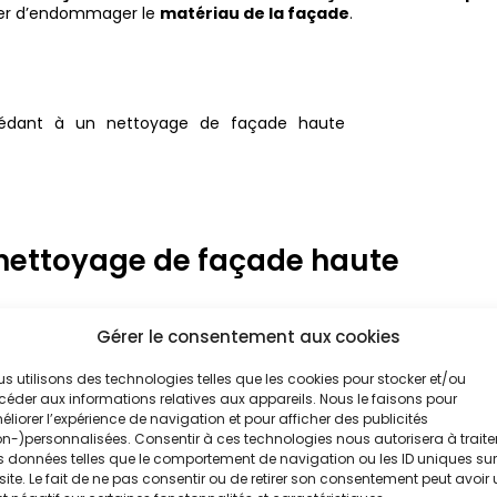
ter d’endommager le
matériau de la façade
.
 nettoyage de façade haute
par an permet d’assurer un
entretien de votre façade
effica
Gérer le consentement aux cookies
 efficacement
et de préserver la
façade de maison
en évita
s utilisons des technologies telles que les cookies pour stocker et/ou
éder aux informations relatives aux appareils. Nous le faisons pour
s
visibles, il est recommandé de coupler le
nettoyage de f
liorer l’expérience de navigation et pour afficher des publicités
ement anti-mousse. Ces solutions empêchent le retour rapid
n-)personnalisées. Consentir à ces technologies nous autorisera à traite
 données telles que le comportement de navigation ou les ID uniques sur
site. Le fait de ne pas consentir ou de retirer son consentement peut avoir
rès encrassés bénéficient d’un
nettoyage en profondeur
.