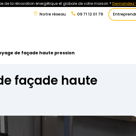
Demandez v
e de la rénovation énergétique et globale de votre maison ?
Notre réseau
09 71 12 01 79
Entreprend
t
Rénovation Énergétique
Énergies Renouvelables
Tra
oyage de façade haute pression
de façade haute