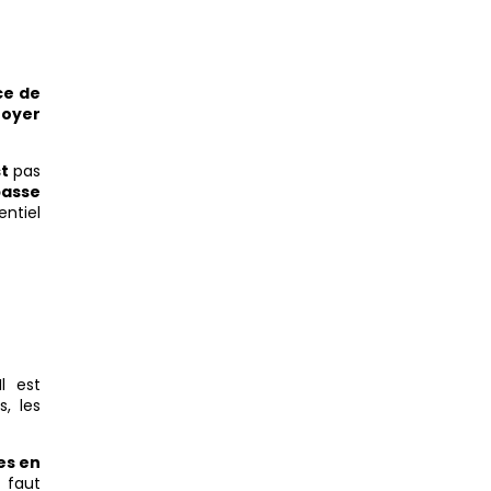
ce de
toyer
t
pas
asse
sentiel
l est
s, les
es en
il faut