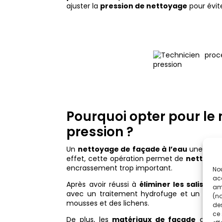
ajuster la
pression de nettoyage
pour évi
Pourquoi opter pour le
pression ?
Un
nettoyage de façade à l’eau
une fois 
effet, cette opération permet de
nettoyer
encrassement trop important.
Nou
acc
Après avoir réussi à
éliminer les salissure
amé
avec un traitement hydrofuge et un trait
(no
mousses et des lichens.
des
ce 
De plus, les
matériaux de façade
déjà t