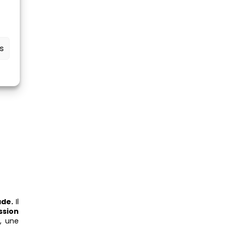
 Pour
duits
votre
es
t, une
le de
ade.
Il
ssion
t
, une