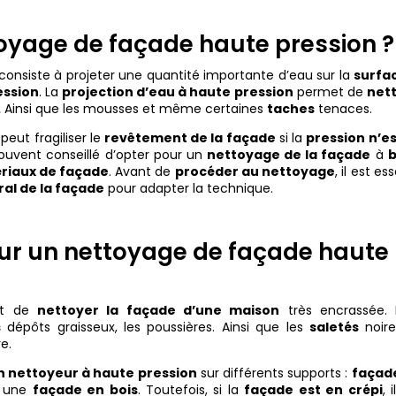
toyage de façade haute pression ?
consiste à projeter une quantité importante d’eau sur la
surfa
ession
. La
projection d’eau à haute pression
permet de
net
.
Ainsi que les mousses et même certaines
taches
tenaces.
peut fragiliser le
revêtement de la façade
si la
pression n’es
souvent conseillé d’opter pour un
nettoyage de la façade
à
b
riaux de façade
. Avant de
procéder au nettoyage
, il est es
ral de la façade
pour adapter la technique.
ur un nettoyage de façade haute
t de
nettoyer la façade d’une maison
très encrassée. I
s
dépôts graisseux, les poussières. Ainsi que les
saletés
noire
e.
n nettoyeur à haute pression
sur différents supports :
façad
r une
façade en bois
. Toutefois, si la
façade est en crépi
, 