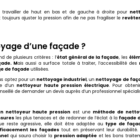
 travailler de haut en bas et de gauche à droite pour
net
ut toujours ajuster la pression afin de ne pas fragiliser le
revête
toyage d’une façade ?
 de plusieurs critères : l’
état général de la façade
, les
élé
çade. M
ais aussi
a surface totale à traiter, l’accessibilité des
ge de façade
utilisées.
ous optez pour un
nettoyage industriel
, un
nettoyage de faç
de d’un
nettoyeur haute pression électrique
. Pour obteni
 conseillé de demander un devis auprès d’un professionnel spéciali
un nettoyeur haute pression
est une
méthode de netto
issures
les plus tenaces et de redonner de l’éclat à la
façade 
e reste agressive, elle doit être adaptée au
type de faça
fficacement les façades
tout en préservant leur durabilité. 
nnel
qui saura choisir la
pression adaptée
et les bons traite