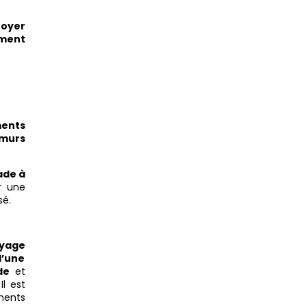
toyer
ment
ments
murs
ade à
r une
sé.
yage
d’une
de
et
Il est
ments