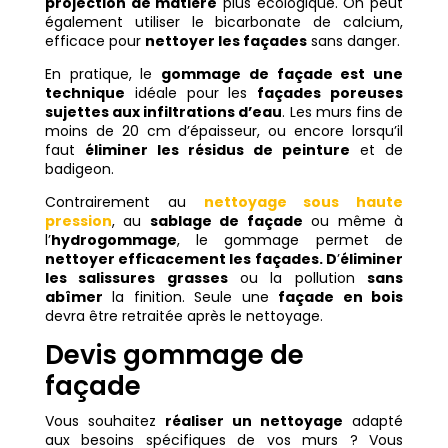
projection de matière
plus écologique. On peut
également utiliser le bicarbonate de calcium,
efficace pour
nettoyer les façades
sans danger.
En pratique, le
gommage de façade est une
technique
idéale pour les
façades poreuses
sujettes aux infiltrations d’eau
. Les murs fins de
moins de 20 cm d’épaisseur, ou encore lorsqu’il
faut
éliminer les résidus de peinture
et de
badigeon.
Contrairement au
nettoyage sous haute
pression
, au
sablage de façade
ou même à
l’
hydrogommage
, le gommage permet de
nettoyer efficacement les façades. D
’
éliminer
les salissures grasses
ou la pollution
sans
abîmer
la finition. Seule une
façade en bois
devra être retraitée après le nettoyage.
Devis gommage de
façade
Vous souhaitez
réaliser un nettoyage
adapté
aux besoins spécifiques de vos murs ? Vous