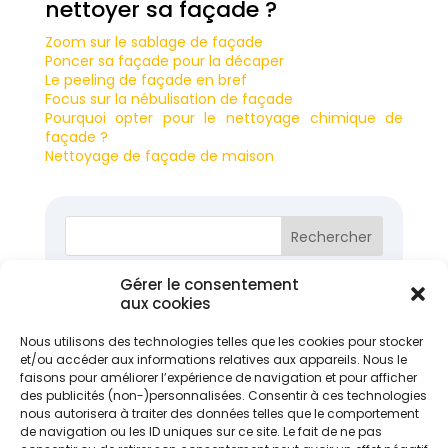
nettoyer sa façade ?
Zoom sur le sablage de façade
Poncer sa façade pour la décaper
Le peeling de façade en bref
Focus sur la nébulisation de façade
Pourquoi opter pour le nettoyage chimique de
façade ?
Nettoyage de façade de maison
Gérer le consentement
Articles récents
aux cookies
Réinventer son logement : les nouvelles
Nous utilisons des technologies telles que les cookies pour stocker
tendances pour améliorer son habitat
26 juin
et/ou accéder aux informations relatives aux appareils. Nous le
2026
faisons pour améliorer l’expérience de navigation et pour afficher
Isolation garage en 2026 : quand, comment et à
des publicités (non-)personnalisées. Consentir à ces technologies
quel prix ?
24 juin 2026
nous autorisera à traiter des données telles que le comportement
de navigation ou les ID uniques sur ce site. Le fait de ne pas
Nettoyage toiture : quand, comment et à quel