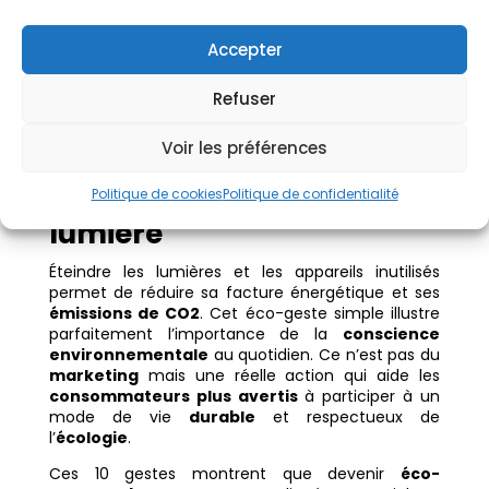
de
déchets
ménagers et d’obtenir un engrais
naturel, riche en
matière organique
. Utiliser un
Accepter
composteur
est un geste
écologique
qui
incarne un cycle
vertueux
et rappelle les
clés
Refuser
d’un mode de vie
plus durable.
Recycler
,
préserver
et
protéger
.
Voir les préférences
10 – Pensez à éteindre la
Politique de cookies
Politique de confidentialité
lumière
Éteindre les lumières et les appareils inutilisés
permet de réduire sa facture énergétique et ses
émissions de CO2
. Cet éco-geste simple illustre
parfaitement l’importance de la
conscience
environnementale
au quotidien. Ce n’est pas du
marketing
mais une réelle action qui aide les
consommateurs plus avertis
à participer à un
mode de vie
durable
et respectueux de
l’
écologie
.
Ces 10 gestes montrent que devenir
éco-