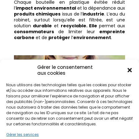
Chaque bouteille en plastique évitée réduit
l’
impact environnemental
et la dépendance aux
produits chimiques
issus de l’
industrie
. L’eau du
robinet, surtout lorsqu’elle est filtrée, est une
solution
durable
et
recyclable. Elle
permet aux
consommateurs
de limiter leur
empreinte
carbone
et de
protéger
l’
environnement
.
Gérer le consentement
aux cookies
Nous utilisons des technologies telles que les cookies pour stocker
et/ou accéder aux informations relatives aux appareils. Nous le
faisons pour améliorer l’expérience de navigation et pour afficher
des publicités (non-)personnalisées. Consentir à ces technologies
nous autorisera à traiter des données telles que le comportement
de navigation ou les ID uniques sur ce site. Le fait de ne pas
9 – Équipez-vous d’un
consentir ou de retirer son consentement peut avoir un effet négatif
sur certaines fonctonnalités et caractéristiques.
composteur
Gérer les services
Le compostage permet de
réduire la production