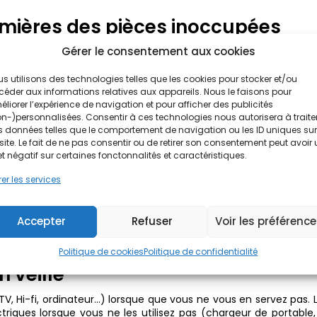
lumières des pièces inoccupées
Gérer le consentement aux cookies
ans toutes les pièces de la maison. Limitez ces lumières aux endro
ez vos volets afin de profiter au maximum de l’éclairage naturel.
s utilisons des technologies telles que les cookies pour stocker et/ou
tion de vos appareils durant les
éder aux informations relatives aux appareils. Nous le faisons pour
liorer l’expérience de navigation et pour afficher des publicités
n-)personnalisées. Consentir à ces technologies nous autorisera à traite
 données telles que le comportement de navigation ou les ID uniques sur
ralement entre 8h et 13h, et de 18h à 21h en hiver. Il est
site. Le fait de ne pas consentir ou de retirer son consentement peut avoir
cs pour démarrer les appareils qui demandent une consomm
et négatif sur certaines fonctonnalités et caractéristiques.
vaisselle ou encore le sèche-linge.
inge à basse température. Le lavage à 30°C au lieu de 60°C vou
er les services
mplissez entièrement votre lave-linge avant de le mettre en m
 libre plutôt que d’utiliser le sèche-linge qui est particuliè
Accepter
Refuser
Voir les préférenc
touche « Eco » et remplissez-le entièrement avant de le mett
Politique de cookies
Politique de confidentialité
n veille
TV, Hi-fi, ordinateur…) lorsque que vous ne vous en servez pas. L
iques lorsque vous ne les utilisez pas (chargeur de portable,