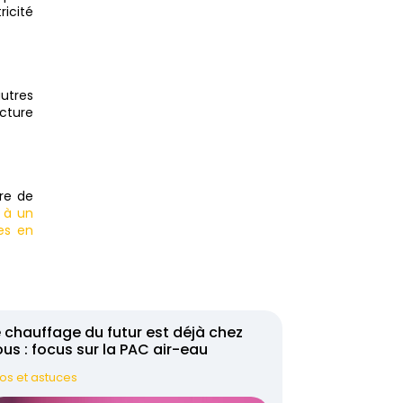
icité
autres
cture
re de
 à un
es en
 chauffage du futur est déjà chez
us : focus sur la PAC air-eau
fos et astuces