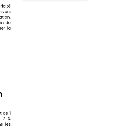
ricité
hivers
tion.
in de
ser la
n
t de 1
à 7 %
s les