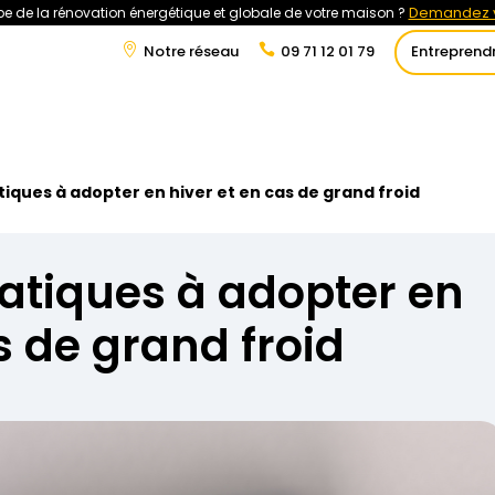
Demandez v
e de la rénovation énergétique et globale de votre maison ?
Notre réseau
09 71 12 01 79
Entreprend
t
Rénovation Énergétique
Énergies Renouvelables
Tra
iques à adopter en hiver et en cas de grand froid
atiques à adopter en
s de grand froid