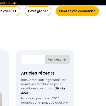
otre devis
re avec PPF
Devis gratuit
Simulez vos économies
itement de l’eau
Conseils
Articles récents
Réinventer son logement : les
nouvelles tendances pour
améliorer son habitat
26 juin
2026
Isolation garage en 2026 :
quand, comment et à quel prix