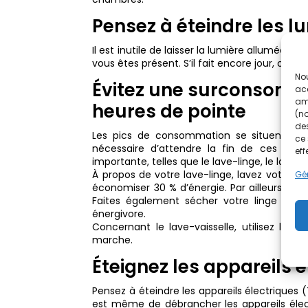
Pensez à éteindre les 
Il est inutile de laisser la lumière allumée d
vous êtes présent. S’il fait encore jour, ouvr
Nou
Évitez une surconsomma
acc
amé
heures de pointe
(no
des
Les pics de consommation se situent géné
ce 
nécessaire d’attendre la fin de ces pi
eff
importante, telles que le lave-linge, le lave-
À propos de votre lave-linge, lavez votre l
Gér
économiser 30 % d’énergie. Par ailleurs, re
Faites également sécher votre linge à l’air
énergivore.
Concernant le lave-vaisselle, utilisez la 
marche.
Éteignez les appareils e
Pensez à éteindre les appareils électriques (
est même de débrancher les appareils électr