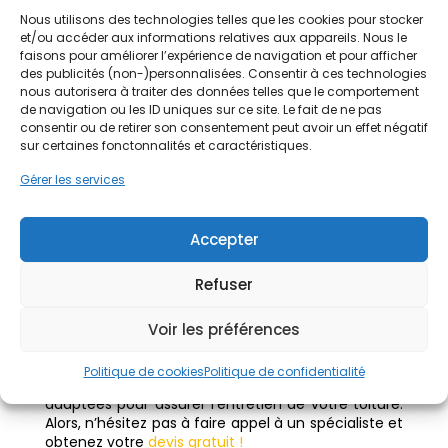
Hydrofuge et étanchéité
Nous utilisons des technologies telles que les cookies pour stocker
L’application d’un hydrofuge après un nettoyage
et/ou accéder aux informations relatives aux appareils. Nous le
de toit contribue à
renforcer l’étanchéité du
faisons pour améliorer l’expérience de navigation et pour afficher
revêtement.
Ce traitement hydrofuge protège la
des publicités (non-)personnalisées. Consentir à ces technologies
couverture contre les intempéries et limite
nous autorisera à traiter des données telles que le comportement
l’absorption d’eau par les tuiles ou les ardoises. De
de navigation ou les ID uniques sur ce site. Le fait de ne pas
plus, un entretien régulier incluant un traitement
consentir ou de retirer son consentement peut avoir un effet négatif
hydrofuge prolonge la durée de vie du toit et
sur certaines fonctonnalités et caractéristiques.
prévient les infiltrations.
Gérer les services
Faire appel à un
professionnel
Accepter
Faire appel à un professionnel pour un nettoyage
Refuser
de toiture offre de nombreux avantages. Les
professionnels disposent du matériel et des
compétences nécessaires pour effectuer un
Voir les préférences
nettoyage efficace et en toute sécurité.
De
même, ils peuvent également identifier les
Politique de cookies
Politique de confidentialité
problèmes potentiels et proposer des solutions
adaptées pour assurer l’entretien de votre toiture.
Alors, n’hésitez pas à faire appel à un spécialiste et
o
btenez votre
devis gratuit !