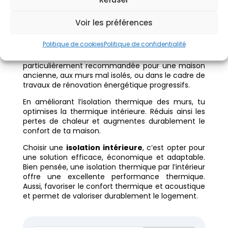
améliorer le confort
thermique
Voir les préférences
L’isolation intérieure permet de
gagner en
Politique de cookies
Politique de confidentialité
confort thermique
rapidement, sans
transformation lourde de la façade. Elle est
particulièrement recommandée pour une maison
ancienne, aux murs mal isolés, ou dans le cadre de
travaux de rénovation énergétique progressifs.
En améliorant l’isolation thermique des murs, tu
optimises la thermique intérieure. Réduis ainsi les
pertes de chaleur et augmentes durablement le
confort de ta maison.
Choisir une
isolation intérieure
, c’est opter pour
une solution efficace, économique et adaptable.
Bien pensée, une isolation thermique par l’intérieur
offre une excellente performance thermique.
Aussi, favoriser le confort thermique et acoustique
et permet de valoriser durablement le logement.