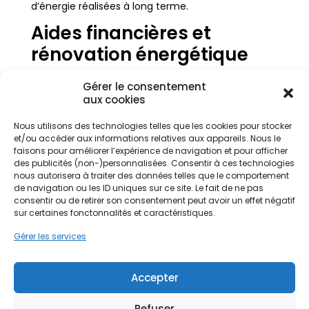
d’énergie réalisées à long terme.
Aides financières et
rénovation énergétique
Bonne nouvelle : il est possible de
bénéficier des
Gérer le consentement
aides financières
pour les travaux d’isolation
aux cookies
thermique. Dans le cadre de la rénovation
énergétique, plusieurs dispositifs existent pour
Nous utilisons des technologies telles que les cookies pour stocker
réduire le prix de l’isolation :
et/ou accéder aux informations relatives aux appareils. Nous le
faisons pour améliorer l’expérience de navigation et pour afficher
aides financières nationales,
des publicités (non-)personnalisées. Consentir à ces technologies
primes énergie,
nous autorisera à traiter des données telles que le comportement
de navigation ou les ID uniques sur ce site. Le fait de ne pas
dispositifs liés à la performance thermique.
consentir ou de retirer son consentement peut avoir un effet négatif
sur certaines fonctonnalités et caractéristiques.
Les aides financières sont soumises à des
Gérer les services
conditions de ressources et de performance. Les
travaux d’isolation des murs doivent être réalisés
par des professionnels qualifiés pour être éligibles.
Accepter
Une solution efficace pour
Refuser