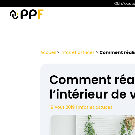
QUI s’occup
PPF
Amélioration de l’habita
Accueil
>
Infos et astuces
>
Comment réalise
Comment réali
l’intérieur de
19 Août 2019
|
Infos et astuces