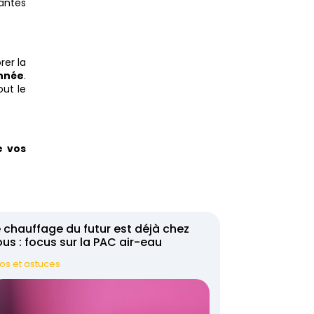
lantes
orer la
année
.
out le
e vos
 chauffage du futur est déjà chez
us : focus sur la PAC air-eau
fos et astuces