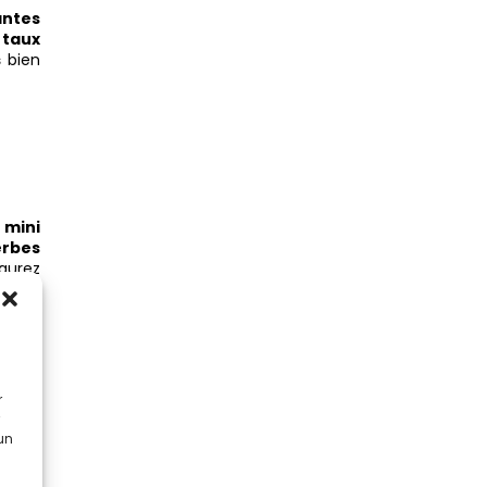
antes
t
taux
s
bien
n
mini
erbes
aurez
votre
r
 un