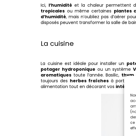
Ici,
l’humidité
et la chaleur permettent
tropicales
ou même certaines
plantes 
d’humidité
, mais n’oubliez pas d’aérer pou
disposés peuvent transformer la salle de ba
La cuisine
La cuisine est idéale pour installer un
pot
potager hydroponique
ou un système
V
aromatiques
toute l’année. Basilic,
thym
toujours des
herbes fraîches
à portée de
alimentation tout en décorant vos
intérieu
Nou
acc
amé
(no
des
ce 
eff