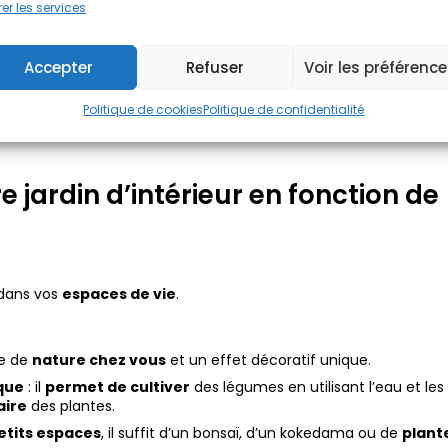
er les services
Accepter
Refuser
Voir les préférenc
Politique de cookies
Politique de confidentialité
e jardin d’intérieur en fonction de
 dans vos
espaces de vie
.
he de
nature chez vous
et un effet décoratif unique.
que
: il
permet de cultiver
des légumes en utilisant l’eau et les
aire
des plantes.
petits espaces
, il suffit d’un bonsaï, d’un kokedama ou de
plant