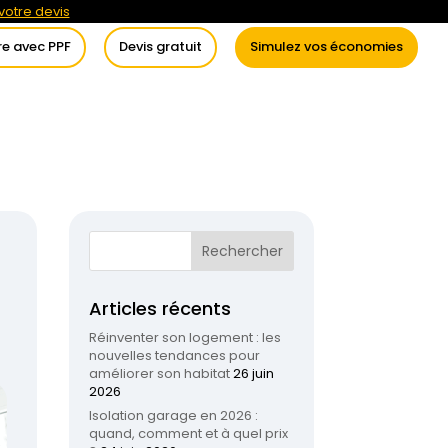
otre devis
re avec PPF
Devis gratuit
Simulez vos économies
itement de l’eau
Conseils
Articles récents
Réinventer son logement : les
nouvelles tendances pour
améliorer son habitat
26 juin
2026
Isolation garage en 2026 :
quand, comment et à quel prix