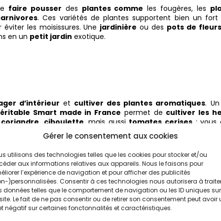
 de
faire pousser
des
plantes comme
les fougères, les
pl
carnivores
. Ces variétés de plantes supportent bien un for
r éviter les moisissures. Une
jardinière
ou des
pots de fleur
ins en un
petit jardin
exotique.
ager d’intérieur
et
cultiver des plantes aromatiques
. U
éritable Smart made in France
permet de
cultiver les h
,
coriandre
,
ciboulette
, mais aussi
tomates cerises
: vous 
 main. Ces plantes apportent des
nutriments
essentiels à 
Gérer le consentement aux cookies
rs
avec style.
s utilisons des technologies telles que les cookies pour stocker et/ou
éder aux informations relatives aux appareils. Nous le faisons pour
liorer l’expérience de navigation et pour afficher des publicités
n-)personnalisées. Consentir à ces technologies nous autorisera à traite
 données telles que le comportement de navigation ou les ID uniques sur
site. Le fait de ne pas consentir ou de retirer son consentement peut avoir
et négatif sur certaines fonctonnalités et caractéristiques.