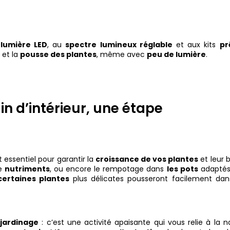
a
lumière LED
, au
spectre lumineux réglable
et aux kits
pr
e
et la
pousse des plantes
, même avec
peu de lumière
.
din d’intérieur, une étape
 essentiel pour garantir la
croissance de vos plantes
et leur 
e
nutriments
, ou encore le rempotage dans
les pots
adaptés
certaines plantes
plus délicates pousseront facilement dan
u
jardinage
: c’est une activité apaisante qui vous relie à la n