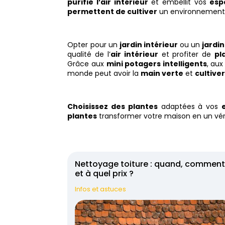
purifie l’air intérieur
et embellit vos
esp
permettent de cultiver
un environnement 
Opter pour un
jardin intérieur
ou un
jardi
qualité de l’
air intérieur
et profiter de
pl
Grâce aux
mini potagers intelligents
, au
monde peut avoir la
main verte
et
cultive
Choisissez des plantes
adaptées à vos
plantes
transformer votre maison en un véri
Nettoyage toiture : quand, commen
et à quel prix ?
Infos et astuces