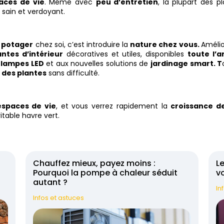
aces de vie
. Même avec
peu d’entretien
, la plupart des p
sain et verdoyant.
n potager
chez soi, c’est introduire la
nature chez vous.
Am
éli
antes d’intérieur
décoratives et utiles, disponibles
toute l’
x
lampes LED
et aux nouvelles solutions de
jardinage smart. T
r des plantes
sans difficulté.
espaces de vie
, et vous verrez rapidement la
croissance d
table havre vert.
t
Chauffez mieux, payez moins :
Le
Pourquoi la pompe à chaleur séduit
vo
autant ?
In
Infos et astuces