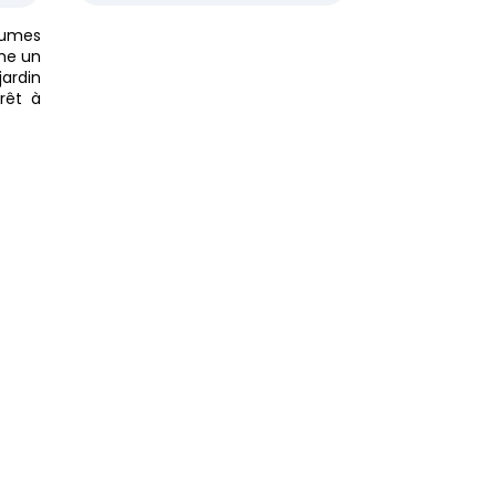
égumes
ême un
jardin
prêt à