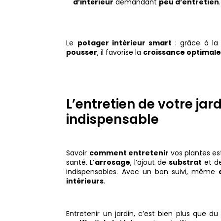
d’intérieur
demandant
peu d’entretien
.
Le
potager intérieur smart
: grâce à l
pousser
, il favorise la
croissance optimal
L’entretien de votre jar
indispensable
Savoir
comment entretenir
vos plantes est
santé. L’
arrosage
, l’ajout de
substrat
et d
indispensables. Avec un bon suivi, même
intérieurs
.
Entretenir un jardin, c’est bien plus que d