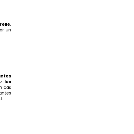
relle
,
éer un
antes
ez
les
En cas
lantes
t.