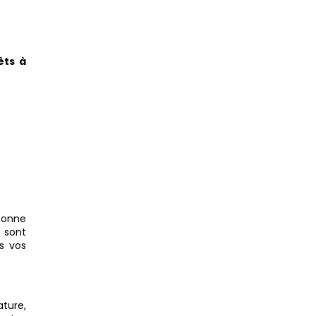
êts à
bonne
 sont
s vos
ature,