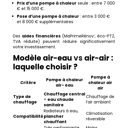
Prix d’une pompe à chaleur
seule : entre 7 000
€ et 15 000 €.
Pose d’une pompe à chaleur
: entre 3 000 €
et 8 000 € supplémentaires.
Des
aides financières
(MaPrimeRénov’, éco-PTZ,
TVA réduite) peuvent réduire significativement
votre investissement.
Modèle air-eau
vs
air-air
:
laquelle choisir ?
Pompe à
Pompe à chaleur
Critère
chaleur air
air- eau
air
Chauffage central
Type de
Chauffage de
+
eau chaude
chauffage
l’air ambiant
sanitaire
Radiateurs à eau,
Climatisation
Compatibilité
plancher
réversible
chauffant
Très performante
Moins