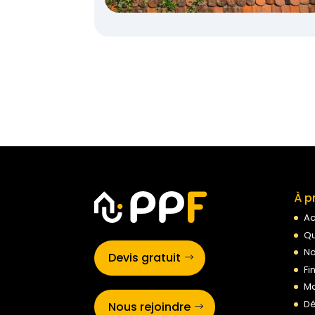
À p
Ac
Qu
No
Devis gratuit
Fi
Ma
Dé
Nous rejoindre