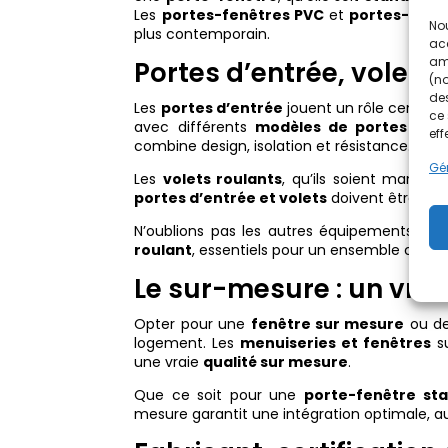
Les
portes-fenêtres PVC
et
portes-fenê
Nou
plus contemporain.
acc
amé
Portes d’entrée, volets
(no
des
Les
portes d’entrée
jouent un rôle central d
ce 
avec différents
modèles de portes d’en
eff
combine design, isolation et résistance.
Gér
Les
volets roulants
, qu’ils soient manuels
portes d’entrée et volets
doivent être pe
N’oublions pas les autres équipements c
roulant
, essentiels pour un ensemble cohér
Le sur-mesure : un vra
Opter pour une
fenêtre sur mesure
ou d
logement. Les
menuiseries et fenêtres
su
une vraie
qualité sur mesure
.
Que ce soit pour une
porte-fenêtre st
mesure garantit une intégration optimale, a