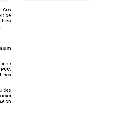
. Ces
ort de
e bien
e.
inium
bonne
 PVC
,
nt des
u des
baies
 selon