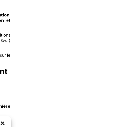
ation
.
on
et
itions
 Sw…)
sur le
ant
mière
gance.