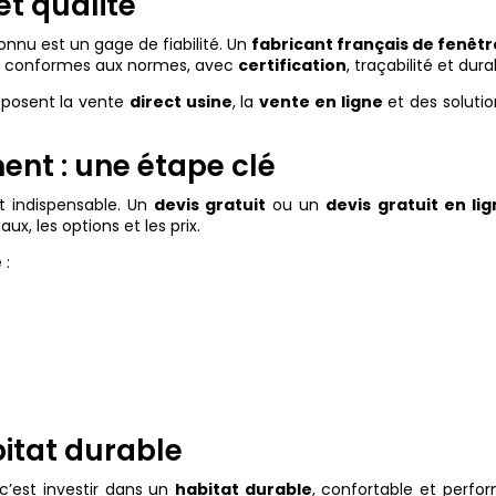
et qualité
nnu est un gage de fiabilité. Un
fabricant français de fenêtr
ts conformes aux normes, avec
certification
, traçabilité et durab
posent la vente
direct usine
, la
vente en ligne
et des soluti
nt : une étape clé
t indispensable. Un
devis gratuit
ou un
devis gratuit en li
x, les options et les prix.
 :
bitat durable
 c’est investir dans un
habitat durable
, confortable et perfo