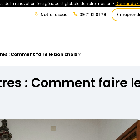
Demandez v
e de la rénovation énergétique et globale de votre maison ?
Notre réseau
09 71 12 01 79
Entreprend
t
Rénovation Énergétique
Énergies Renouvelables
Tra
res : Comment faire le bon choix ?
tres : Comment faire l