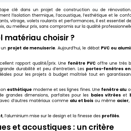
étape clé dans un projet de construction ou de rénovation
ent l’isolation thermique, l’acoustique, l’esthétique et le conf
ants, vitrage, volets roulants et performances, il est essentiel d
ix, au meilleur prix, sans compromis sur la qualité professionnell
 matériau choisir ?
s un
projet de menuiserie
. Aujourd’hui, le débat
PVC ou alum
cellent rapport qualité/prix. Une
fenêtre PVC
offre une très 
grande durabilité et peu d’entretien. Les
portes-fenêtres en
idéales pour les projets à budget maîtrisé tout en garantissa
 son
esthétique
moderne et ses lignes fines. Une
fenêtre alu
o
e grandes dimensions, parfaites pour les
baies vitrées
et
er avec d’autres matériaux comme
alu et bois
ou même
acier
,
nt
, l’aluminium mise sur le design et la finesse des
profilés
.
s et acoustiques : un critère