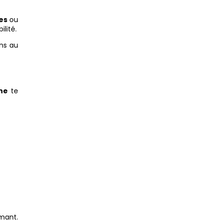
es
ou
ilité.
ons au
gne
te
rmant.