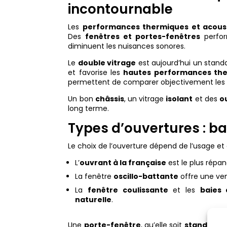
incontournable
Les
performances thermiques et acous
Des
fenêtres et portes-fenêtres
perfor
diminuent les nuisances sonores.
Le
double vitrage
est aujourd’hui un standa
et favorise les
hautes performances the
permettent de comparer objectivement les 
Un bon
châssis
, un vitrage
isolant
et des
o
long terme.
Types d’ouvertures : ba
Le choix de l’ouverture dépend de l’usage et 
L’
ouvrant à la française
est le plus répa
La fenêtre
oscillo-battante
offre une ven
La
fenêtre coulissante
et les
baies 
naturelle
.
Une
porte-fenêtre
, qu’elle soit
standard