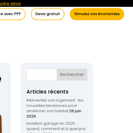
otre devis
re avec PPF
Devis gratuit
Simulez vos économies
itement de l’eau
Conseils
e
Articles récents
Réinventer son logement : les
nouvelles tendances pour
améliorer son habitat
26 juin
2026
Isolation garage en 2026 :
quand, comment et à quel prix