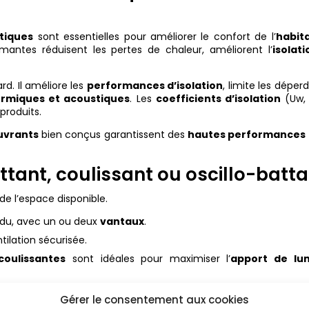
tiques
sont essentielles pour améliorer le confort de l’
habit
mantes réduisent les pertes de chaleur, améliorent l’
isolati
rd. Il améliore les
performances d’isolation
, limite les déperd
rmiques et acoustiques
. Les
coefficients d’isolation
(Uw,
produits.
uvrants
bien conçus garantissent des
hautes performances
ttant, coulissant ou oscillo-batt
de l’espace disponible.
ndu, avec un ou deux
vantaux
.
tilation sécurisée.
coulissantes
sont idéales pour maximiser l’
apport de lu
Gérer le consentement aux cookies
ou
sur mesure
, permet de relier intérieur et extérieur avec élé