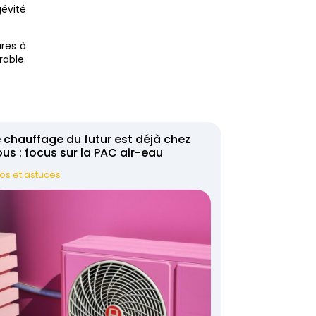
gévité
ures à
rable.
 chauffage du futur est déjà chez
us : focus sur la PAC air-eau
fos et astuces