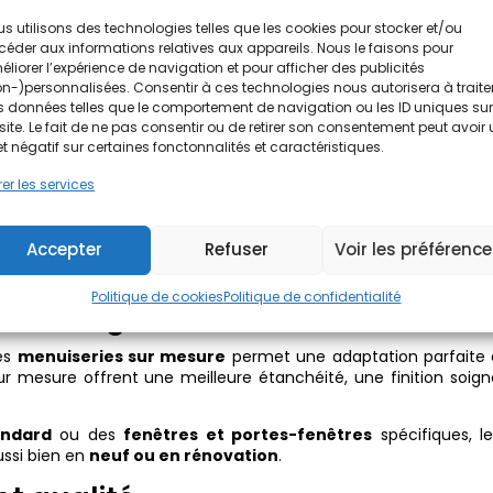
tres sur mesure
s’adaptent à tous les projets, du plus classi
s utilisons des technologies telles que les cookies pour stocker et/ou
éder aux informations relatives aux appareils. Nous le faisons pour
liorer l’expérience de navigation et pour afficher des publicités
 et fermetures : sécurité et cohére
n-)personnalisées. Consentir à ces technologies nous autorisera à traite
 données telles que le comportement de navigation ou les ID uniques sur
ans l’esthétique et la sécurité. Il existe une large
gamme de po
site. Le fait de ne pas consentir ou de retirer son consentement peut avoir
trée
, matériaux,
coloris
et
finition
. Une bonne
porte d’e
et négatif sur certaines fonctonnalités et caractéristiques.
er les services
 ou motorisés, renforcent l’
isolation thermique
et la sécurit
nsés ensemble pour une façade harmonieuse.
Accepter
Refuser
Voir les préférenc
omme le
portail
, la
porte de garage
, le
store
, ou encore le
ent et fonctionnel.
Politique de cookies
Politique de confidentialité
i avantage
es
menuiseries sur mesure
permet une adaptation parfaite 
r mesure offrent une meilleure étanchéité, une finition soign
andard
ou des
fenêtres et portes-fenêtres
spécifiques, l
ussi bien en
neuf ou en rénovation
.