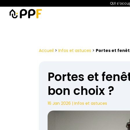
QUI s’occup
PPF
Amélioration de l’habita
Accueil
>
Infos et astuces
>
Portes et fenêt
Portes et fenê
bon choix ?
16 Jan 2026
|
Infos et astuces