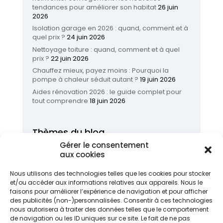
tendances pour améliorer son habitat
26 juin
2026
Isolation garage en 2026 : quand, comment et à
quel prix ?
24 juin 2026
Nettoyage toiture : quand, comment et à quel
prix ?
22 juin 2026
Chauffez mieux, payez moins : Pourquoi la
pompe à chaleur séduit autant ?
19 juin 2026
Aides rénovation 2026 : le guide complet pour
tout comprendre
18 juin 2026
Thèmes du blog
Gérer le consentement
Actualités
(14)
aux cookies
Amélioration de l'habitat
(161)
Infos et astuces
(56)
Nous utilisons des technologies telles que les cookies pour stocker
et/ou accéder aux informations relatives aux appareils. Nous le
Non classé
(1)
faisons pour améliorer l’expérience de navigation et pour afficher
Rénovation énergétique
(138)
des publicités (non-)personnalisées. Consentir à ces technologies
Traitement de l'eau
(17)
nous autorisera à traiter des données telles que le comportement
de navigation ou les ID uniques sur ce site. Le fait de ne pas