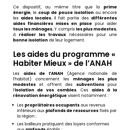
Ce dispositif, au même titre que la
prime
énergie
, le
coup de pouce isolation
ou encore
les
aides locales.
Il f
ait partie des
différentes
aides financières mises en place
pour aider
tous les ménages.
Y
compris
les plus modestes
,
à
réaliser les travaux
nécessaires pour une
bonne isolation
de leur logement.
Les aides du programme «
Habiter Mieux » de l’ANAH
Les
aides de l’ANAH
(Agence nationale de
l’habitat) concernent les
ménages les plus
modestes
et offrent des
subventions
pour
l’
isolation de vos combles
. Ces
aides à la
rénovation énergétique
visent notamment :
Les
propriétaires occupants
aux revenus
inférieurs aux
plafonds de ressources
fixés par
la région ;
Les bailleurs pratiquant des loyers conformes
aux
plafonds
établis ;