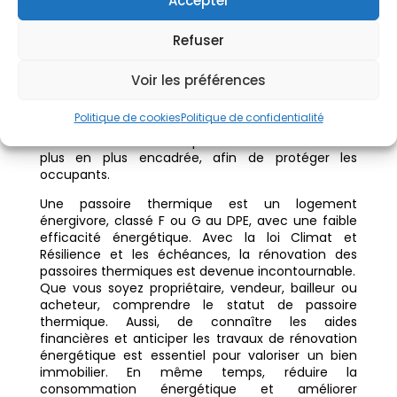
Accepter
Pour les locataires, vivre dans un logement
Refuser
énergivore signifie souvent des factures élevées,
un inconfort thermique et une mauvaise qualité
de vie. La rénovation énergétique des logements
Voir les préférences
vise aussi à protéger les locataires et à garantir un
minimum de confort thermique.
Politique de cookies
Politique de confidentialité
La mise en location des passoires devient donc de
plus en plus encadrée, afin de protéger les
occupants.
Une passoire thermique est un logement
énergivore, classé F ou G au DPE, avec une faible
efficacité énergétique. Avec la loi Climat et
Résilience et les échéances, la rénovation des
passoires thermiques est devenue incontournable.
Que vous soyez propriétaire, vendeur, bailleur ou
acheteur, comprendre le statut de passoire
thermique. Aussi, de connaître les aides
financières et anticiper les travaux de rénovation
énergétique est essentiel pour valoriser un bien
immobilier. En même temps, réduire la
consommation énergétique et améliorer