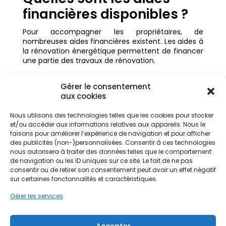
financières disponibles ?
Pour accompagner les propriétaires, de
nombreuses aides financières existent. Les aides à
la rénovation énergétique permettent de financer
une partie des travaux de rénovation.
Parmi les aides financières, on retrouve :
Gérer le consentement
les aides de l’État ;
aux cookies
les aides locales ;
Nous utilisons des technologies telles que les cookies pour stocker
les dispositifs pour améliorer la performance
et/ou accéder aux informations relatives aux appareils. Nous le
énergétique ;
faisons pour améliorer l’expérience de navigation et pour afficher
des publicités (non-)personnalisées. Consentir à ces technologies
les soutiens pour la rénovation globale.
nous autorisera à traiter des données telles que le comportement
de navigation ou les ID uniques sur ce site. Le fait de ne pas
Ces aides permettent de réduire le coût des
consentir ou de retirer son consentement peut avoir un effet négatif
travaux, d’alléger les factures et d’encourager la
sur certaines fonctonnalités et caractéristiques.
sortie de passoire énergétique.
Gérer les services
Passoire thermique : un
enjeu pour les locataires