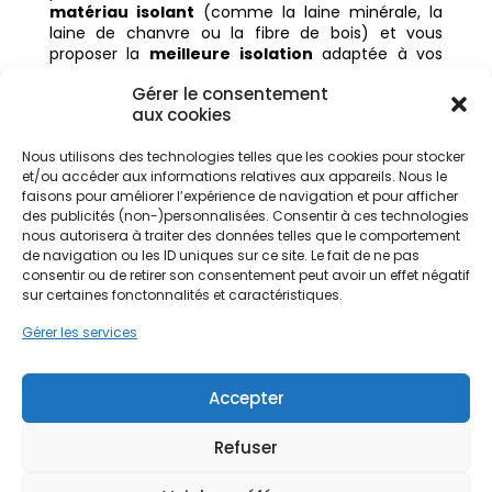
matériau isolant
(comme la laine minérale, la
laine de chanvre ou la fibre de bois) et vous
proposer la
meilleure isolation
adaptée à vos
besoins.
Gérer le consentement
Vous souhaitez connaître le
prix d’une isolation
aux cookies
sous toiture
? N’hésitez pas à demander un devis
personnalisé. Un conseiller spécialisé dans
Nous utilisons des technologies telles que les cookies pour stocker
l’
isolation de la toiture
reviendra vers vous
et/ou accéder aux informations relatives aux appareils. Nous le
rapidement pour vous accompagner dans vos
faisons pour améliorer l’expérience de navigation et pour afficher
travaux de rénovation et vous orienter vers la
des publicités (non-)personnalisées. Consentir à ces technologies
solution la plus adaptée pour obtenir une toiture
nous autorisera à traiter des données telles que le comportement
bien isolée et un espace sous le toit agréable à
de navigation ou les ID uniques sur ce site. Le fait de ne pas
consentir ou de retirer son consentement peut avoir un effet négatif
vivre.
sur certaines fonctonnalités et caractéristiques.
Demandez une estimation gratuite
Gérer les services
Accepter
Refuser
Articles récents