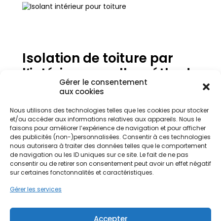
Isolation de toiture par
l’intérieur : quelle méthode
Gérer le consentement
en fonction de l’isolant ?
aux cookies
La texture de l’isolant pour lequel vous aurez opté
Nous utilisons des technologies telles que les cookies pour stocker
va déterminer le type de méthode pour isoler
et/ou accéder aux informations relatives aux appareils. Nous le
votre toiture.
faisons pour améliorer l’expérience de navigation et pour afficher
des publicités (non-)personnalisées. Consentir à ces technologies
Quelle méthode de pose pour
nous autorisera à traiter des données telles que le comportement
les isolants souples ?
de navigation ou les ID uniques sur ce site. Le fait de ne pas
consentir ou de retirer son consentement peut avoir un effet négatif
Disponibles en rouleaux, les isolants souples tels
sur certaines fonctonnalités et caractéristiques.
que les laines minérales doivent être découpés
Gérer les services
avant d’être agrafés ou cloués aux chevrons. La
pose doit entièrement recouvrir la surface
disponible afin de limiter la formation de ponts
Accepter
thermiques.