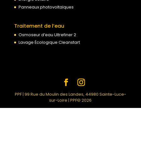
Panneaux photovoltaïques
Traitement de l’eau
Osmoseur d’eau Ultrefiner 2
Lavage Écologique Cleanstart
PPF | 99 Rue du Moulin des Landes, 44980 Sainte-Luce-
sur-Loire | PPF© 2026