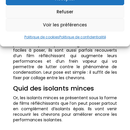
Quelle technique pour les
Refuser
isolants de toiture semi-
rigides ?
Voir les préférences
Ce type d’
isolants pour toiture intérieure
est
Politique de cookies
Politique de confidentialité
généralement disponible sous la forme de
panneaux synthétiques ou végétaux. De même,
faciles à poser, ils sont aussi parfois recouverts
d’un film réfléchissant qui augmente leurs
performances et d’un frein vapeur qui va
permettre de lutter contre le phénomène de
condensation. Leur pose est simple : il suffit de les
fixer par collage entre les chevrons.
Quid des isolants minces
Or, les isolants minces se présentent sous la forme
de films réfléchissants que l’on peut poser partout
en complément d’isolants épais. Ils vont venir
recouvrir les chevrons pour améliorer encore les
performances isolantes.