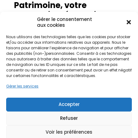
Patrimoine, votre
partenaire rénovation
Gérer le consentement
aux cookies
Que vous choisissiez d’
isoler par l’intérieur
ou
d’
isoler par l’extérieur
, réaliser une
isolation des
Nous utilisons des technologies telles que les cookies pour stocker
murs
est un investissement qui améliore le
et/ou accéder aux informations relatives aux appareils. Nous le
confort de vie et réduit les factures d’énergie.
faisons pour améliorer l’expérience de navigation et pour afficher
Chez Préservation du Patrimoine, nous vous
des publicités (non-)personnalisées. Consentir à ces technologies
proposons des
travaux d’isolation
adaptés à
nous autorisera à traiter des données telles que le comportement
votre projet de
rénovation énergétique
, qu’il
de navigation ou les ID uniques sur ce site. Le fait de ne pas
s’agisse d’
une maison par l’extérieur
ou d’un
consentir ou de retirer son consentement peut avoir un effet négatif
logement où l’on préfère
l’intérieur et
sur certaines fonctonnalités et caractéristiques.
l’extérieur
.
Gérer les services
Alors, si votre maison doit être rénovée, si vous
envisagez un
ravalement
ou si vous souhaitez
combiner isolation
, n’hésitez pas à contacter
Accepter
nos conseillers. Nous vous accompagnerons à
chaque étape, depuis le choix des
techniques de
pose
jusqu’aux
aides financières
, pour garantir
Refuser
un confort optimal et durable.
Voir les préférences