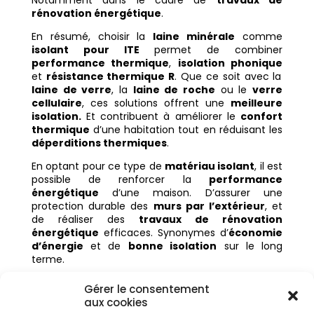
Notamment dans le cadre de
travaux de
rénovation énergétique
.
En résumé, choisir la
laine minérale
comme
isolant pour ITE
permet de combiner
performance thermique
,
isolation phonique
et
résistance thermique R
. Que ce soit avec la
laine de verre
, la
laine de roche
ou le
verre
cellulaire
, ces solutions offrent une
meilleure
isolation.
Et contribuent à améliorer le
confort
thermique
d’une habitation tout en réduisant les
déperditions thermiques
.
En optant pour ce type de
matériau isolant
, il est
possible de renforcer la
performance
énergétique
d’une maison. D’assurer une
protection durable des
murs par l’extérieur
, et
de réaliser des
travaux de rénovation
énergétique
efficaces. Synonymes d’
économie
d’énergie
et de
bonne isolation
sur le long
terme.
.
Gérer le consentement
aux cookies