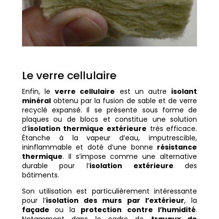
Le verre cellulaire
Enfin, le
verre cellulaire
est un autre
isolant
minéral
obtenu par la fusion de sable et de verre
recyclé expansé. Il se présente sous forme de
plaques ou de blocs et constitue une solution
d’
isolation thermique extérieure
très efficace.
Étanche à la vapeur d’eau, imputrescible,
ininflammable et doté d’une bonne
résistance
thermique
. Il s’impose comme une alternative
durable pour l’
isolation extérieure
des
bâtiments.
Son utilisation est particulièrement intéressante
pour l’
isolation des murs par l’extérieur
, la
façade
ou la
protection contre l’humidité
.