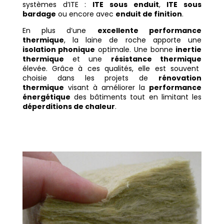
systèmes d’ITE :
ITE sous enduit
,
ITE sous
bardage
ou encore avec
enduit de finition
.
En plus d’une
excellente performance
thermique
, la laine de roche apporte une
isolation phonique
optimale. Une bonne
inertie
thermique
et une
résistance thermique
élevée. Grâce à ces qualités, elle est souvent
choisie dans les projets de
rénovation
thermique
visant à améliorer la
performance
énergétique
des bâtiments tout en limitant les
déperditions de chaleur
.