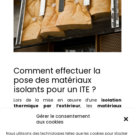
Comment effectuer la
pose des matériaux
isolants pour un ITE ?
Lors de la mise en œuvre d’une
isolation
thermique par l’extérieur
, les
matériaux
isolants
peuvent être appliqués selon plusieurs
Gérer le consentement
méthodes. Or, la
pose des matériaux isolants
aux cookies
dépendra du type de
panneaux isolants
, des
murs extérieurs
et du choix de matériaux :
Nous utilisons des technologies telles que les cookies pour stocker