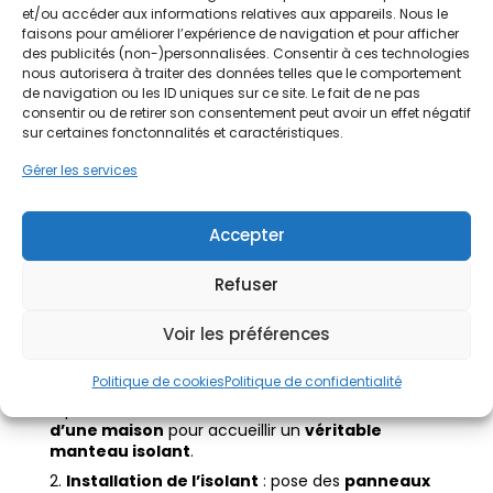
Pose collée
: adaptée aux surfaces planes, elle
et/ou accéder aux informations relatives aux appareils. Nous le
utilise une colle spéciale pour fixer les
faisons pour améliorer l’expérience de navigation et pour afficher
des publicités (non-)personnalisées. Consentir à ces technologies
panneaux rigides
.
nous autorisera à traiter des données telles que le comportement
Pose chevillée
: adaptée aux surfaces
de navigation ou les ID uniques sur ce site. Le fait de ne pas
irrégulières, elle renforce la tenue des
consentir ou de retirer son consentement peut avoir un effet négatif
panneaux isolants
grâce à des chevilles
sur certaines fonctonnalités et caractéristiques.
d’ancrage.
Gérer les services
Pose ventilée
: utilisée en cas d’
humidité
, elle
laisse un espace d’air entre la façade et les
panneaux isolants
, améliorant la ventilation et
Accepter
réduisant les
ponts thermiques
.
Refuser
Une fois la méthode choisie, l’installation se
Voir les préférences
déroule en 4 étapes :
Politique de cookies
Politique de confidentialité
Préparation de la surface
: nettoyage,
réparation et mise à niveau des
murs extérieurs
d’une maison
pour accueillir un
véritable
manteau isolant
.
Installation de l’isolant
: pose des
panneaux